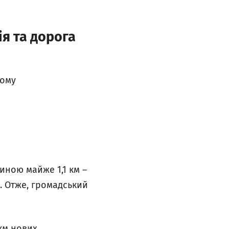
я та дорога
ьому
иною майже 1,1 км –
в. Отже, громадський
 км нових