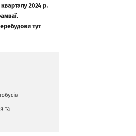
кварталу 2024 р.
рамваї.
перебудови тут
?
тобусів
я та