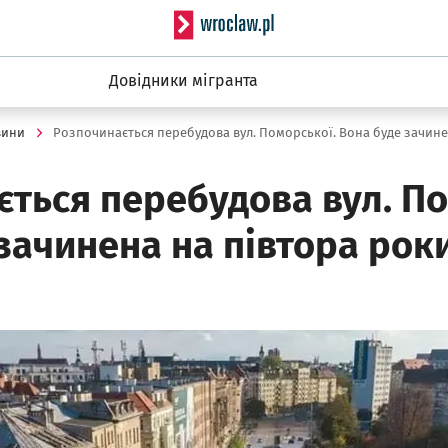
Serwis informacyjny wro
Довідники мігранта
вини
ться перебудова вул. По
зачинена на півтора рок