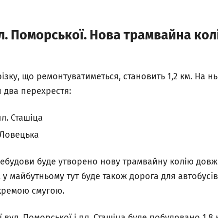
. Поморської. Нова трамвайна колі
ізку, що ремонтуватиметься, становить 1,2 км. На н
 два перехрестя:
л. Сташіца
. Ловецька
ебудови буде утворено нову трамвайну колію довж
 у майбутньому тут буде також дорога для автобусі
кремою смугою.
вул. Поморської і пл. Сташіца буде побудовано 1,8