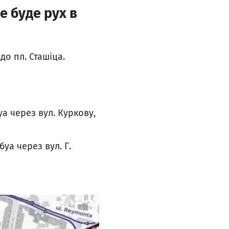
е буде рух в
до пл. Сташіца.
уа через вул. Куркову,
буа через вул. Г.