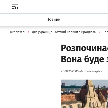
Menu główne portalu wroclaw.pl
Новини
wroclaw.pl
Для українців - останні новини з Вроцлава
Но
Розпочинає
Вона буде 
Data publikacji:
Autor:
27.08.2022 06:46 |
Ewa Waplak
Kliknij, aby powiększyć