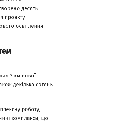
творено десять
ня проекту
кового освітлення
тем
ад 2 км нової
акож декілька сотень
мплексну роботу,
линні комплекси, що