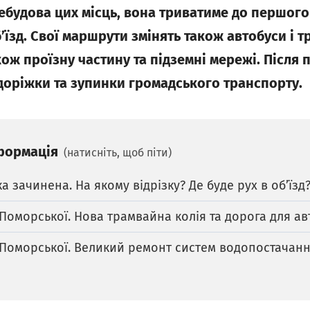
будова цих місць, вона триватиме до першого 
б’їзд. Свої маршрути змінять також автобуси і т
ож проїзну частину та підземні мережі. Після 
доріжки та зупинки громадського транспорту.
формація
(натисніть, щоб піти)
 зачинена. На якому відрізку? Де буде рух в об’їзд
Поморської. Нова трамвайна колія та дорога для ав
 Поморської. Великий ремонт систем водопостачанн