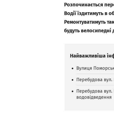
Розпочинається пере
Водії їздитимуть в о
Ремонтуватимуть так
будуть велосипедні 
Найважливіша ін
Вулиця Поморська
Перебудова вул. 
Перебудова вул.
водовідведення