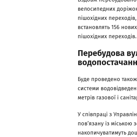
велосипедних доріжок
пішохідних переходів,
встановлять 156 нових
пішохідних переходів.
Перебудова ву
водопостачанн
Буде проведено також
системи водовідведенн
метрів газової і саніт
У співпраці з Управлі
пов’язану із міською 
накопичуватимуть дощ