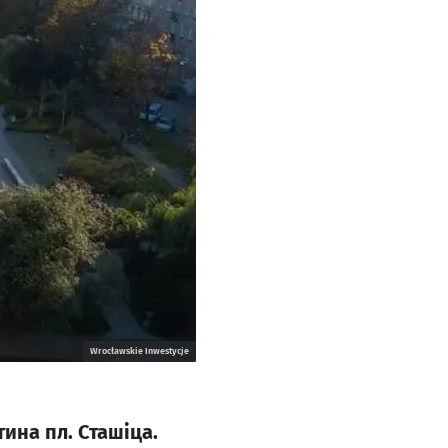
Wrocławskie Inwestycje
тина пл. Сташіца.