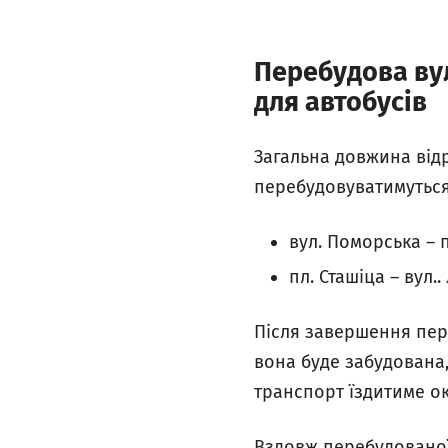
Перебудова вул
для автобусів
Загальна довжина відр
перебудовуватимуться
вул. Поморська – п
пл. Сташіца – вул.
Після завершення пер
вона буде забудована,
транспорт їздитиме о
Вздовж перебудованої 