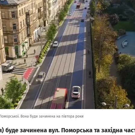
Поморської. Вона буде зачинена на півтора роки
я) буде зачинена вул. Поморська та західна час