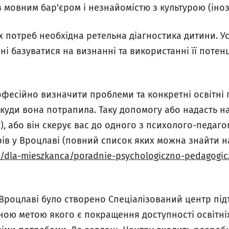
 з мовним бар'єром і незнайомістю з культурою (іноз
х потреб необхідна ретельна діагностика дитини. У
нні базуватися на визнанні та використанні її поте
фесійно визначити проблеми та конкретні освітні
, куди вона потрапила. Таку допомогу або надасть н
), або він скерує вас до одного з психолого-педаго
ів у Вроцлаві (повний список яких можна знайти на
l/dla-mieszkanca/poradnie-psychologiczno-pedagogic
у Вроцлаві було створено Спеціалізований центр пі
ною метою якого є покращення доступності освітніх