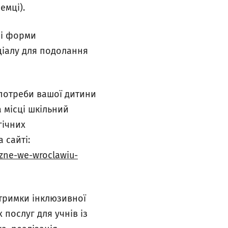
емці).
сі форми
нціалу для подолання
 потреби вашої дитини
а місці шкільний
гічних
 сайті:
zne-we-wroclawiu-
дтримки інклюзивної
 послуг для учнів із