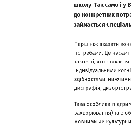
школу. Так само і у
до конкретних потре
займається Спеціал
Перш ніж вказати конк
потребами. Це насампе
також ті, хто стикаєт
індивідуальними когн
здібностями, нижчими 
дисграфія, дизортогра
Така особлива підтрим
захворювання) та з об
мовними чи культурни