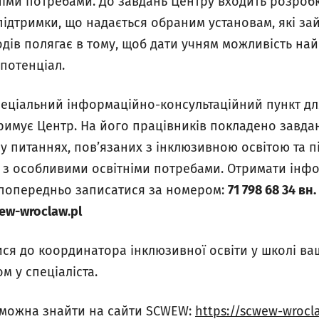
іми потребами. До завдань Центру входить розробка
 підтримки, що надається обраним установам, які з
ходів полягає в тому, щоб дати учням можливість н
потенціал.
еціальний інформаційно-консультаційний пункт для 
дтримує Центр. На його працівників покладено завд
 у питаннях, пов’язаних з інклюзивною освітою та 
 з особливими освітніми потребами. Отримати інф
о попередньо записатися за номером:
71 798 68 34 вн.
ew-wroclaw.pl
я до координатора інклюзивної освіти у школі вашо
 у спеціаліста.
 можна знайти на сайти SCWEW:
https://scwew-wrocl