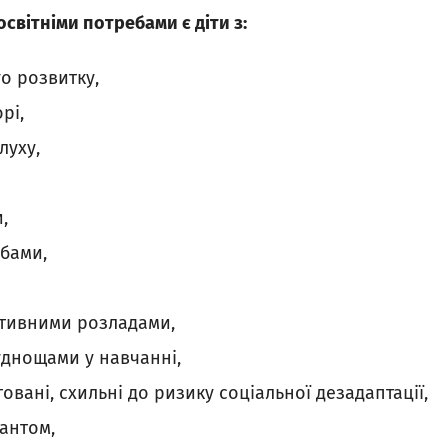
світніми потребами є діти з:
о розвитку,
рі,
луху,
,
бами,
тивними розладами,
днощами у навчанні,
овані, схильні до ризику соціальної дезадаптації,
антом,