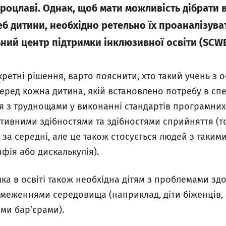
 Вроцлаві. Однак, щоб мати можливість дібрати 
б дитини, необхідно ретельно їх проаналізуват
ьний центр підтримки інклюзивної освіти (SCW
ретні рішення, варто пояснити, хто такий учень з 
ред кожна дитина, якій встановлено потребу в спец
ься з труднощами у виконанні стандартів програмних
ітивними здібностями та здібностями сприйняття (т
за середні, але це також стосується людей з такими
фія або дискалькулія).
ка в освіті також необхідна дітям з проблемами здо
меженнями середовища (наприклад, діти біженців, 
ми бар’єрами).