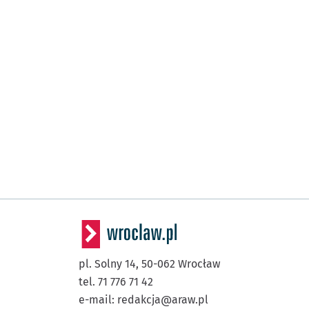
pl. Solny 14,
50-062
Wrocław
tel. 71 776 71 42
e-mail:
redakcja@araw.pl