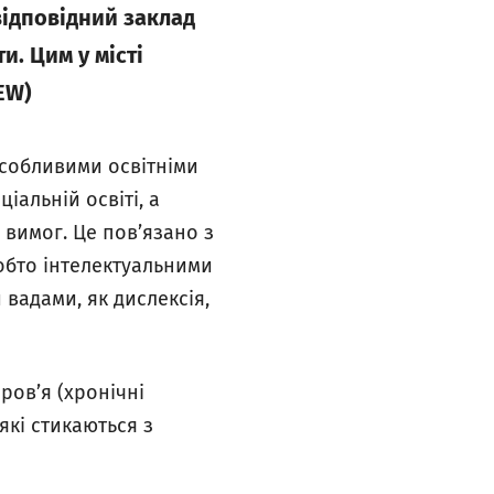
відповідний заклад
и. Цим у місті
EW)
особливими освітніми
іальній освіті, а
 вимог. Це пов’язано з
обто інтелектуальними
 вадами, як дислексія,
ров’я (хронічні
які стикаються з