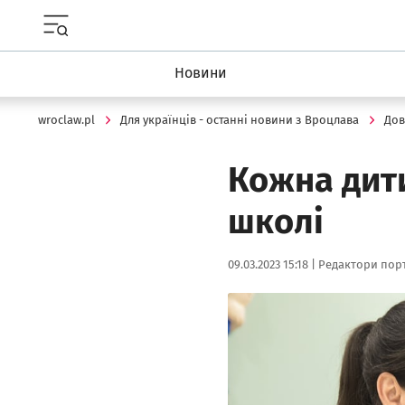
Menu główne portalu wroclaw.pl
Новини
wroclaw.pl
Для українців - останні новини з Вроцлава
Дов
Кожна дити
школі
Data publikacji:
Autor:
09.03.2023 15:18 |
Редактори порт
Kliknij, aby powiększyć