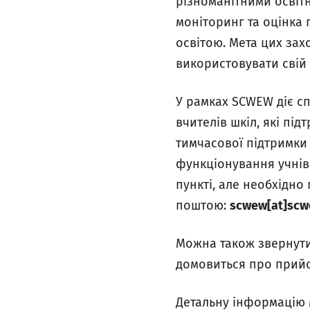
різноманітними освітн
моніторинг та оцінка
освітою. Мета цих за
використовувати свій 
У рамках SCWEW діє сп
вчителів шкіл, які пі
тимчасової підтримки
функціонування учнів
пункті, але необхідн
поштою:
scwew[at]scw
Можна також звернутис
домовиться про прийом
Детальну інформацію