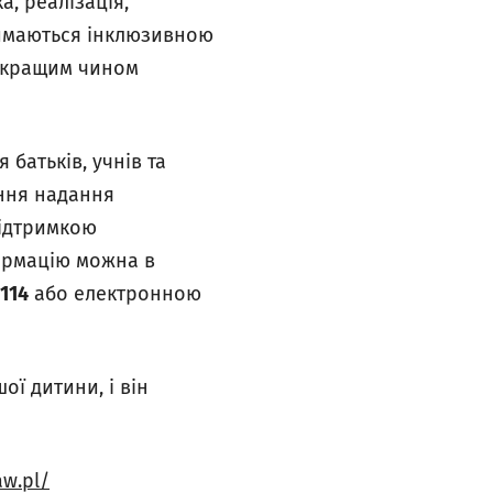
, реалізація,
аймаються інклюзивною
айкращим чином
батьків, учнів та
ання надання
підтримкою
ормацію можна в
 114
або електронною
ї дитини, і він
aw.pl/