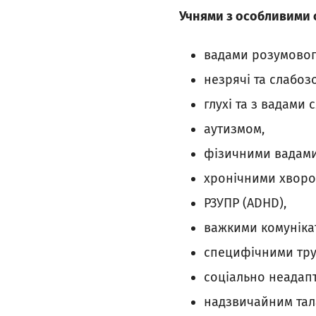
Учнями з особливими о
вадами розумовог
незрячі та слабозо
глухі та з вадами с
аутизмом,
фізичними вадами
хронічними хворо
РЗУПР (ADHD),
важкими комуніка
специфічними тру
соціально неадапт
надзвичайним тал