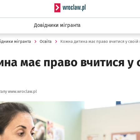
Serwis informacyjny wro
Довідники мігранта
ідники мігранта
Освіта
Кожна дитина має право вчитися у своїй
на має право вчитися у 
алу www.wroclaw.pl