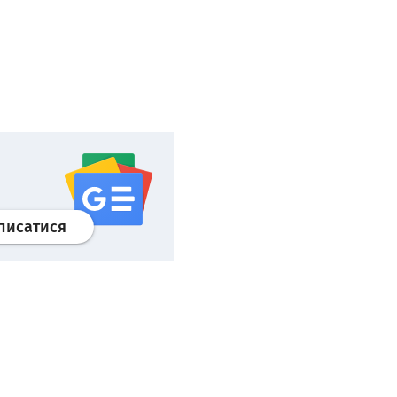
Профіль
google news
wroclaw.pl сервіс
писатися