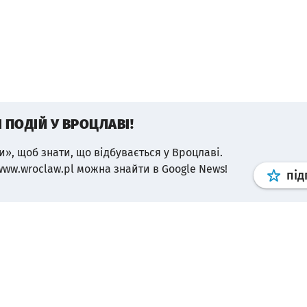
І ПОДІЙ У ВРОЦЛАВІ!
и», щоб знати, що відбувається у Вроцлаві.
www.wroclaw.pl можна знайти в Google News!
під