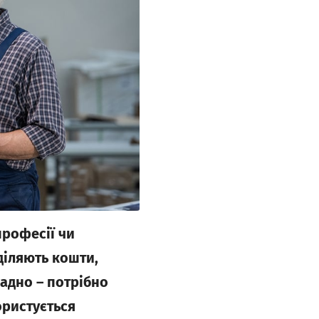
професії чи
діляють кошти,
ладно – потрібно
ористується