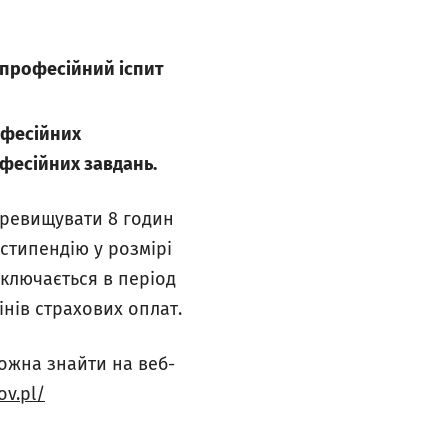
 професійний іспит
офесійних
офесійних завдань
.
еревищувати 8 годин
 стипендію у розмірі
ключається в період
нів страхових оплат.
ожна знайти на веб-
ov.pl/