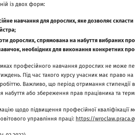
ній із двох форм:
ійне навчання для дорослих, яке дозволяє скласти
айстра
;
боти дорослих, спрямована на набуття вибраних пр
 навичок, необхідних для виконання конкретних пр
рамках професійного навчання дорослих не може п
 тиждень. Під час такого курсу учасник має право на
робіттю. Важливо, що період отримання стипендії в
я набуття або збереження прав працівника та термі
мацію щодо підвищення професійної кваліфікації м
повітового управління праці:
https://wroclaw.praca.g