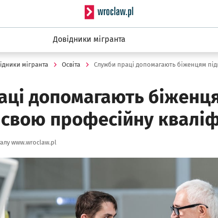
Serwis informacyjny wro
Довідники мігранта
ідники мігранта
Освіта
аці допомагають біженц
 свою професійну квалі
алу www.wroclaw.pl