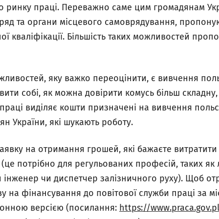
 ринку праці. Переважно саме цим громадянам Ук
ряд та органи місцевого самоврядування, пропону
ої кваліфікації. Більшість таких можливостей проп
ливостей, яку важко переоцінити, є вивчення поль
ити собі, як можна довірити комусь більш складну,
 праці виділяє кошти призначені на вивчення польс
ян України, які шукають роботу.
аявку на отримання грошей, які бажаєте витратити
(це потрібно для регульованих професій, таких як л
інженер чи диспетчер залізничного руху). Щоб отр
ву на фінансування до повітової служби праці за м
ронною версією (посилання:
https://www.praca.gov.p