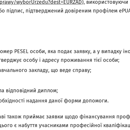
Sprawy/wyborUrzedu?dest=EURZAD
), використовуючи
бо підпис, підтверджений довіреним профілем ePUA
 номер PESEL особи, яка подає заявку, а у випадку і
тверджує особу і адресу проживання тієї особи;
авчального закладу, що веде справу;
ла відповідний диплом;
обхідності надання даної форми допомоги.
аві також приймає заявки щодо фінансування про
ього є набуття учасниками професійної кваліфікац