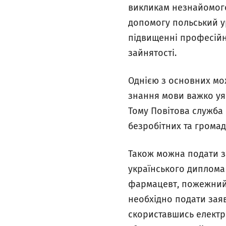
викликам незнайомого
допомогу польський у
підвищенні професійн
зайнятості.
Однією з основних мож
знання мови важко уяв
Тому Повітова служба
безробітних та громад
Також можна подати з
українського диплома 
фармацевт, пожежний 
необхідно подати зая
скориставшись елект