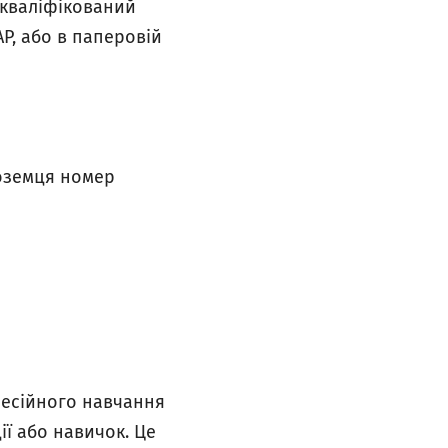
 кваліфікований
P, або в паперовій
ноземця номер
фесійного навчання
ії або навичок. Це