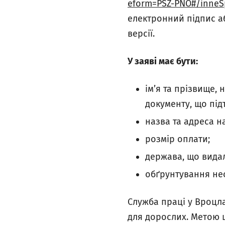
eform=PSZ-PNO#/inne
електронний підпис а
версії.
У заяві має бути:
ім’я та прізвище,
документу, що під
назва та адреса н
розмір оплати;
держава, що вида
обґрунтування не
Служба праці у Вроцл
для дорослих. Метою ц