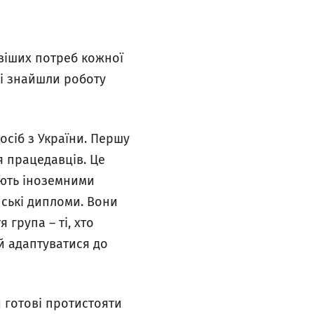
віших потреб кожної
ві знайшли роботу
осіб з України. Першу
я працедавців. Це
іють іноземними
їнські дипломи. Вони
 група – ті, хто
й адаптуватися до
и готові протистояти