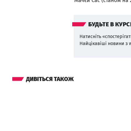
Мачєй Сас (станом на 2
БУДЬТЕ В КУРС
Натисніть «спостерігат
Найцікавіші новини з 
ДИВІТЬСЯ ТАКОЖ