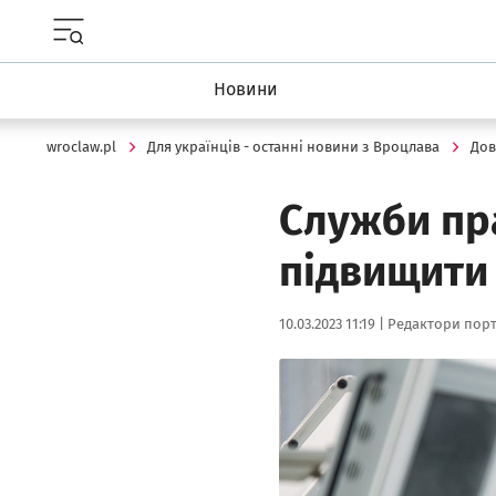
Menu główne portalu wroclaw.pl
Новини
wroclaw.pl
Для українців - останні новини з Вроцлава
Дов
Служби пр
підвищити
Data publikacji:
Autor:
10.03.2023 11:19 |
Редактори порт
Kliknij, aby powiększyć