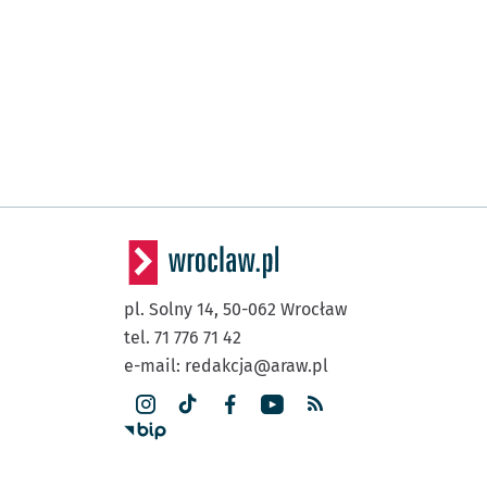
pl. Solny 14,
50-062
Wrocław
tel. 71 776 71 42
e-mail:
redakcja@araw.pl