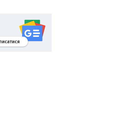
Профіль
google news
wroclaw.pl сервіс
писатися