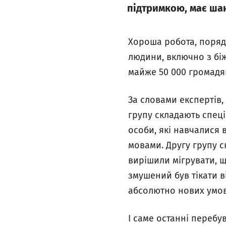
підтримкою, має шан
Хороша робота, поряд
людини, включно з біж
майже 50 000 громадя
За словами експертів,
групу складають спеці
особи, які навчалися 
мовами. Другу групу ск
вирішили мігрувати, що
змушений був тікати в
абсолютно нових умов
І саме останні перебу