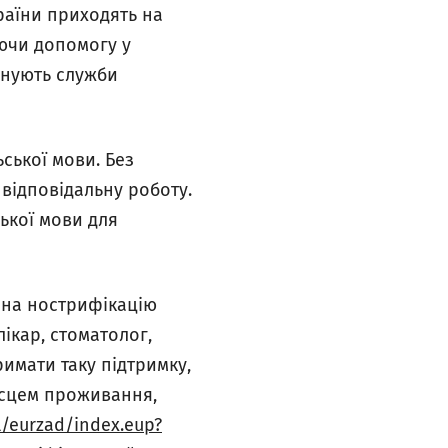
раїни приходять на
ючи допомогу у
онують служби
ської мови. Без
 відповідальну роботу.
ької мови для
 на нострифікацію
ікар, стоматолог,
имати таку підтримку,
ісцем проживання,
l/eurzad/index.eup?