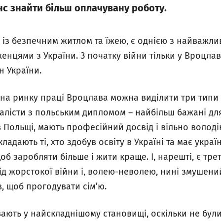
с знайти більш оплачувану роботу.
 із безпечним житлом та їжею, є однією з найважли
енцями з України. З початку війни тільки у Вроцла
н України.
 на ринку праці Вроцлава можна виділити три типи 
алісти з польським дипломом – найбільш бажані дл
в Польщі, мають професійний досвід і вільно волод
ладають ті, хто здобув освіту в Україні та має укра
б заробляти більше і жити краще. І, нарешті, є третя
ід жорстокої війни і, волею-неволею, нині змушени
, щоб прогодувати сім’ю.
вають у найскладнішому становищі, оскільки не бул