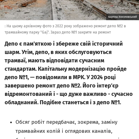
Бартош Хохоловський
: На цьому архівному фото з 2022 року зображено ремонт депо №2 в
трамвайному парку "Gaj". Зараз депо №1 закрите на ремонт
Депо є пам'яткою і збереже свій історичний
шарм. Утім, депо, в яких обслуговуються
трамваї, мають відповідати сучасним
стандартам. Капітальну модернізацію пройде
депо №1, — повідомили в MPK. У 2024 році
завершено ремонт депо №2. Його інтер'єр
відремонтований і - що дуже важливо - сучасно
обладнаний. Подібне станеться і з депо №1.
Обсяг робіт передбачає, зокрема, заміну
трамвайних колій і оглядових каналів,