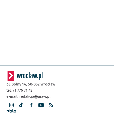
pl. Solny 14,
50-062
Wrocław
tel. 71 776 71 42
e-mail:
redakcja@araw.pl