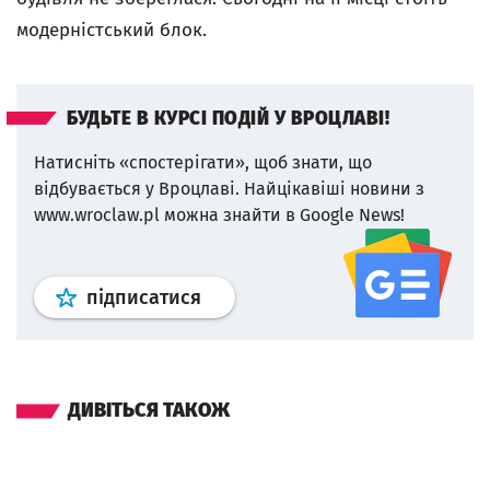
модерністський блок.
БУДЬТЕ В КУРСІ ПОДІЙ У ВРОЦЛАВІ!
Натисніть «спостерігати», щоб знати, що
відбувається у Вроцлаві.
Найцікавіші новини з
www.wroclaw.pl можна знайти в Google News!
Профіль
google news
wroclaw.p
підписатися
ДИВІТЬСЯ ТАКОЖ