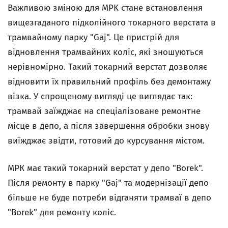
Важливою зміною для MPK стане встановлення
вищезгаданого підколійного токарного верстата в
трамвайному парку "Gaj". Це пристрій для
відновлення трамвайних коліс, які зношуються
нерівномірно. Такий токарний верстат дозволяє
відновити їх правильний профіль без демонтажу
візка. У спрощеному вигляді це виглядає так:
трамвай заїжджає на спеціалізоване ремонтне
місце в депо, а після завершення обробки знову
виїжджає звідти, готовий до курсування містом.
МРК має такий токарний верстат у депо "Borek".
Після ремонту в парку "Gaj" та модернізації депо
більше не буде потреби відганяти трамваї в депо
"Borek" для ремонту коліс.