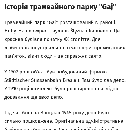
Історія трамвайного парку "Gaj"
Трамвайний парк "Gaj" розташований в районі...
Huby. На перехресті вулиць Ślężna i Kamienna. Це
красива будівля початку ХХ століття. Для
любителів індустріальної атмосфери, промислових
пам'яток, візит сюди - це справжнє свято.
У 1902 році об'єкт був побудований фірмою
Städtischer Strassenbahn Breslau. Там було два депо.
У 1910 році комплекс було розширено внаслідок
додавання ще двох депо.
Під час боїв за Вроцлав 1945 року депо було
сильно пошкоджене. Оригінальна адміністративна
будівля не збереглася. Сьогодні на її місці стоїть