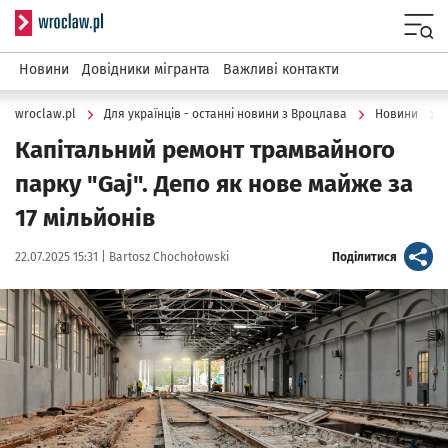
Serwis informacyjny wroclaw.pl
Menu
Новини
Довідники мігранта
Важливі контакти
wroclaw.pl
Для українців - останні новини з Вроцлава
Новини
Капітальний ремонт трамвайного
парку "Gaj". Депо як нове майже за
17 мільйонів
Data publikacji:
Autor:
artykuł
22.07.2025 15:31 |
Bartosz Chochołowski
Поділитися
Kliknij, aby powiększyć