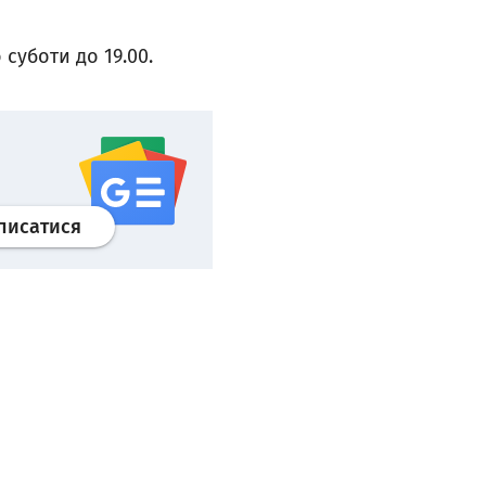
 суботи до 19.00.
Профіль
google news
wroclaw.pl сервіс
писатися