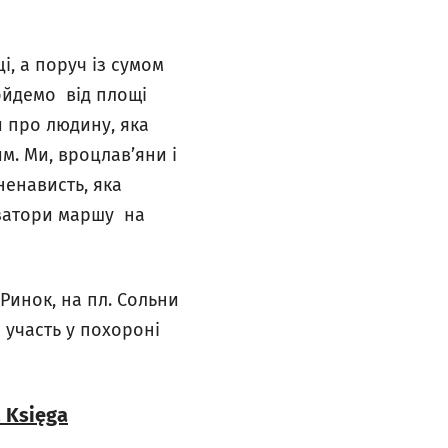
, а поруч із сумом
ройдемо від площі
чи про людину, яка
м. Ми, вроцлав’яни і
ненависть, яка
нізатори маршу на
, Ринок, на пл. Сольни
е участь у похороні
 Księga