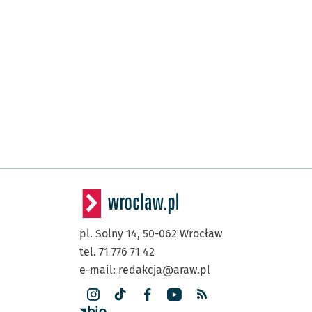
pl. Solny 14,
50-062
Wrocław
tel. 71 776 71 42
e-mail:
redakcja@araw.pl