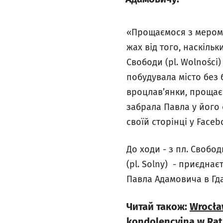
«Прощаємося з мером 
жах від того, наскіль
Свободи (pl. Wolności)
побудувала місто без 
вроцлав’янки, прощаєм
забрала Павла у його 
своїй сторінці у Faceb
До ходи - з пл. Свободи
(pl. Solny) - приєднає
Павла Адамовича в Гда
Читай також:
Wrocła
kondolencyjna w Rat