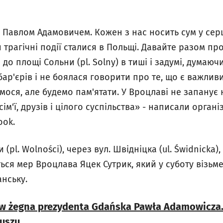
Павлом Адамовичем. Кожен з нас носить сум у серці
ки трагічні події сталися в Польщі. Давайте разом п
 до площі Cольни (pl. Solny) в тиші і задумі, думаю
бар'єрів і не боялася говорити про те, що є важливи
ося, але будемо пам'ятати. У Вроцлаві не запанує 
сім'ї, друзів і цілого суспільства» - написали орга
ook.
 (pl. Wolności), через вул. Швідніцка (ul. Świdnicka)
ться мер Вроцлава Яцек Сутрик, який у суботу візьм
нську.
w żegna prezydenta Gdańska Pawła Adamowicza.
uszu