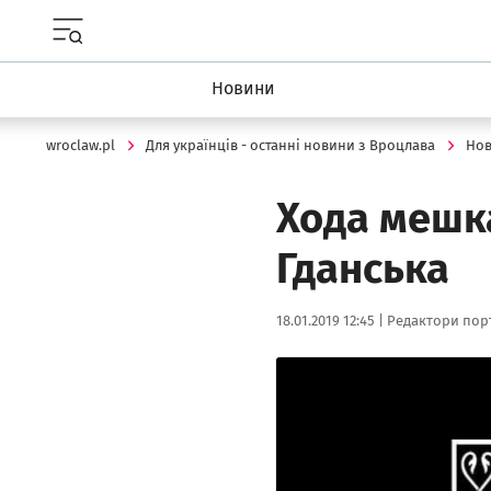
Menu główne portalu wroclaw.pl
Новини
wroclaw.pl
Для українців - останні новини з Вроцлава
Но
Хода мешк
Гданська
Data publikacji:
Autor:
18.01.2019 12:45 |
Редактори порт
Kliknij, aby powiększyć