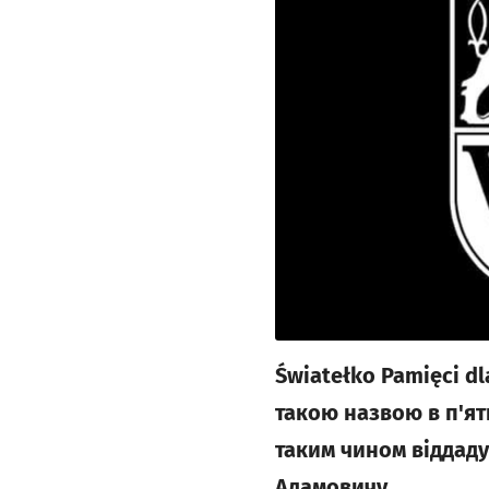
Światełko Pamięci dl
такою назвою в п'ят
таким чином віддаду
Адамовичу.