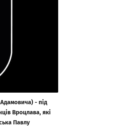
 Адамовича) - під
нців Вроцлава, які
нська Павлу