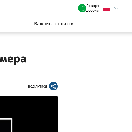
claw.pl
Повітря
Wybierz język
C
we Wrocławiu
Добрий
Важливі контакти
 мера
artykuł
Поділитися