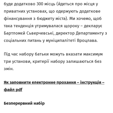
буде додатково 300 місць (йдеться про місця у
приватних установах, що одержують додаткове
фінансування з бюджету міста). Ми хочемо, щоб
така тенденція утримувалася щороку – декларує
Бартломєй Сьверчевські, директор Департаменту з
соціальних питань у муніципалітеті Вроцлава.
Під час набору батьки можуть вказати максимум
три установи, критерії набору залишаються без
змін.
Як заповнити електронне прохання – інструкція –
файл
pdf
Безперервний набір