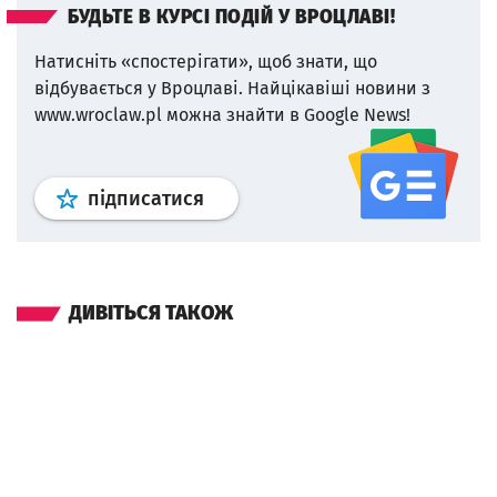
БУДЬТЕ В КУРСІ ПОДІЙ У ВРОЦЛАВІ!
Натисніть «спостерігати», щоб знати, що
відбувається у Вроцлаві.
Найцікавіші новини з
www.wroclaw.pl можна знайти в Google News!
Профіль
google news
wroclaw.p
підписатися
ДИВІТЬСЯ ТАКОЖ