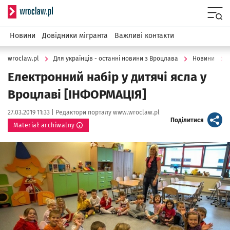
Serwis informacyjny wroclaw.pl
Menu
Новини
Довідники мігранта
Важливі контакти
wroclaw.pl
Для українців - останні новини з Вроцлава
Новини
Електронний набір у дитячі ясла у
Вроцлаві [ІНФОРМАЦІЯ]
Data publikacji:
Autor:
27.03.2019 11:33 |
Редактори порталу www.wroclaw.pl
artykuł
Поділитися
Materiał archiwalny
Kliknij, aby powiększyć