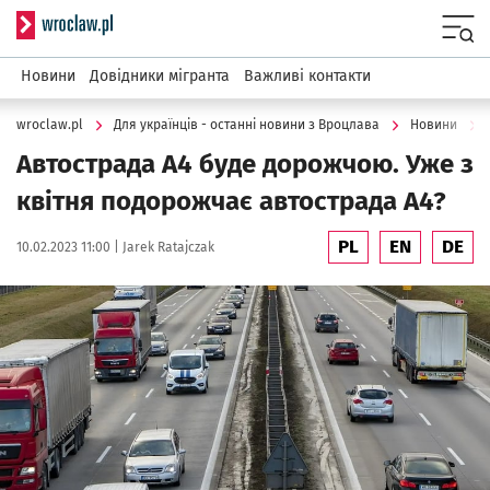
Serwis informacyjny wroclaw.pl
Menu
Новини
Довідники мігранта
Важливі контакти
wroclaw.pl
Для українців - останні новини з Вроцлава
Новини
Автострада А4 буде дорожчою. Уже з
квітня подорожчає автострада А4?
PL
EN
DE
Data publikacji:
Autor:
10.02.2023 11:00 |
Jarek Ratajczak
Kliknij, aby powiększyć