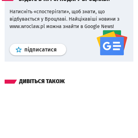
Натисніть «спостерігати», щоб знати, що
відбувається у Вроцлаві.
Найцікавіші новини з
www.wroclaw.pl можна знайти в Google News!
Профіль
google news
wroclaw.p
підписатися
ДИВІТЬСЯ ТАКОЖ