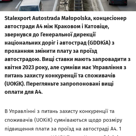
Stalexport Autostrada Małopolska, концесіонер
автостради А4 між Краковом і Катовіце,
звернувся до Генеральної дирекції
національних доріг і автострад (GDDKiA) з
проханням змінити плату за проїзд
автострадою. Вищі ставки мають запровадити з
квітня 2023 року, але сумніви має Управління з
питань захисту конкуренції та споживачів
(UOKiK). Перегляньте запропоновані вищі
оплати для A4.
В Управлінні з питань захисту конкуренції та
споживачів (UOKiK) сумніваються щодо розміру
підвищення плати за проїзд на автостраді А4. 1