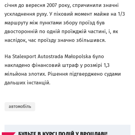
січня до вересня 2007 року, спричинили значні
ускладнення руху. У піковий момент майже на 1/3
маршруту між пунктами збору проїзд був
двосторонній по одній проїжджій частині, і, як
наслідок, час проїзду значно збільшився.
На Stalexport Autostrada Małopolska було
накладено фінансовий штраф у розмірі 1,3
мільйона злотих. Рішення підтверджено судами
дальших інстанцій.
автомобіль
БУДЬТЕ В КУРСІ ПОДІЙ У ВРОЦЛАВІ!