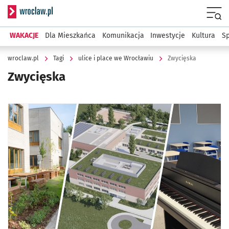
Serwis informacyjny wroclaw.pl
Menu
WAKACJE
Dla Mieszkańca
Komunikacja
Inwestycje
Kultura
Sp
wroclaw.pl
Tagi
ulice i place we Wrocławiu
Zwycięska
Zwycięska