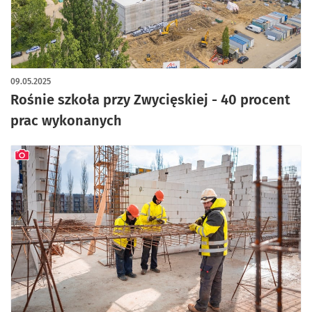
artykuł z galerią zdjęć
09.05.2025
Rośnie szkoła przy Zwycięskiej - 40 procent
prac wykonanych