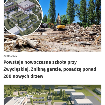
artykuł z galerią zdjęć
20.05.2024
Powstaje nowoczesna szkoła przy
Zwycięskiej. Znikną garaże, posadzą ponad
200 nowych drzew