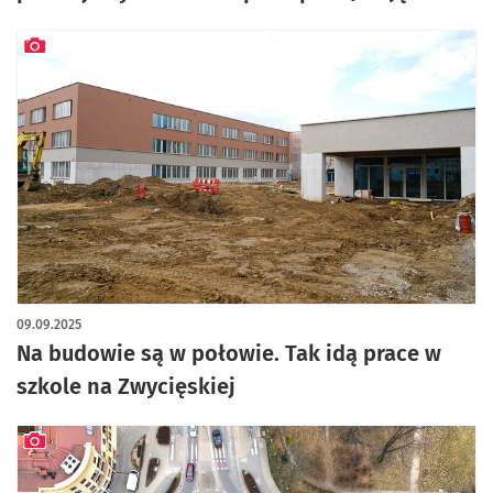
artykuł z galerią zdjęć
09.09.2025
Na budowie są w połowie. Tak idą prace w
szkole na Zwycięskiej