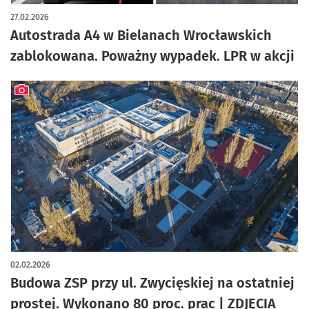
27.02.2026
Autostrada A4 w Bielanach Wrocławskich
zablokowana. Poważny wypadek. LPR w akcji
artykuł z galerią zdjęć
02.02.2026
Budowa ZSP przy ul. Zwycięskiej na ostatniej
prostej. Wykonano 80 proc. prac | ZDJĘCIA