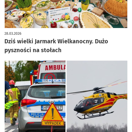
artykuł z galerią zdjęć
28.03.2026
Dziś wielki Jarmark Wielkanocny. Dużo
pyszności na stołach