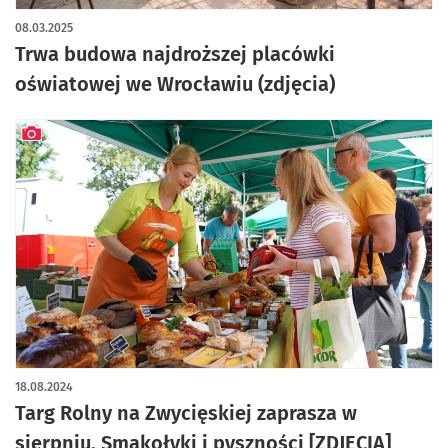
artykuł z galerią zdjęć
08.03.2025
Trwa budowa najdroższej placówki
oświatowej we Wrocławiu (zdjęcia)
artykuł z galerią zdjęć
18.08.2024
Targ Rolny na Zwycięskiej zaprasza w
sierpniu. Smakołyki i pyszności [ZDJĘCIA]