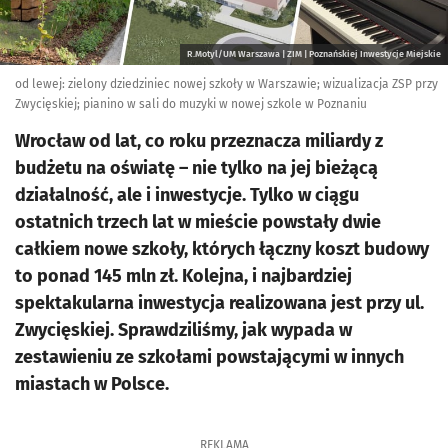
R.Motyl/UM Warszawa | ZIM | Poznańskiej Inwestycje Miejskie
od lewej: zielony dziedziniec nowej szkoły w Warszawie; wizualizacja ZSP przy
Zwycięskiej; pianino w sali do muzyki w nowej szkole w Poznaniu
Wrocław od lat, co roku przeznacza miliardy z
budżetu na oświatę – nie tylko na jej bieżącą
działalność, ale i inwestycje. Tylko w ciągu
ostatnich trzech lat w mieście powstały dwie
całkiem nowe szkoły, których łączny koszt budowy
to ponad 145 mln zł. Kolejna, i najbardziej
spektakularna inwestycja realizowana jest przy ul.
Zwycięskiej. Sprawdziliśmy, jak wypada w
zestawieniu ze szkołami powstającymi w innych
miastach w Polsce.
REKLAMA