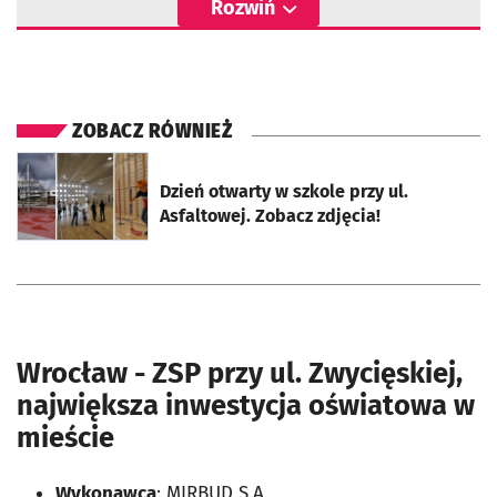
Rozwiń
ZOBACZ RÓWNIEŻ
otworzy się w nowej karcie
Dzień otwarty w szkole przy ul.
Asfaltowej. Zobacz zdjęcia!
Wrocław - ZSP przy ul. Zwycięskiej,
największa inwestycja oświatowa w
mieście
Wykonawca
: MIRBUD S.A.