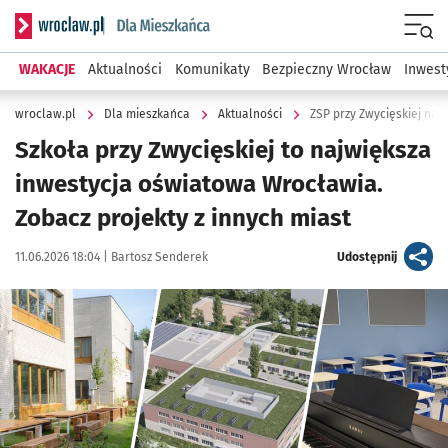
Serwis informacyjny wroclaw.pl podserwis: Dla mieszkańca
Menu
WAKACJE
Aktualności
Komunikaty
Bezpieczny Wrocław
Inwest
wroclaw.pl
Dla mieszkańca
Aktualności
ZSP przy Zwycięskiej na 
Szkoła przy Zwycięskiej to największa
inwestycja oświatowa Wrocławia.
Zobacz projekty z innych miast
Data publikacji:
Autor:
artykuł
11.06.2026 18:04 |
Bartosz Senderek
Udostępnij
Kliknij, aby powiększyć