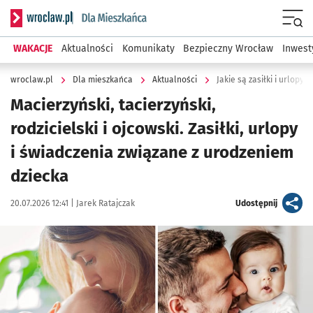
Serwis informacyjny wroclaw.pl podserwis: Dla mieszkańca
Menu
WAKACJE
Aktualności
Komunikaty
Bezpieczny Wrocław
Inwest
wroclaw.pl
Dla mieszkańca
Aktualności
Jakie są zasiłki i urlopy
Macierzyński, tacierzyński,
rodzicielski i ojcowski. Zasiłki, urlopy
i świadczenia związane z urodzeniem
dziecka
Data publikacji:
Autor:
artykuł
20.07.2026 12:41 |
Jarek Ratajczak
Udostępnij
Kliknij, aby zobaczyć galerię