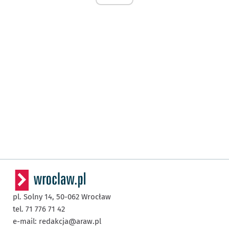
pl. Solny 14,
50-062
Wrocław
tel. 71 776 71 42
e-mail:
redakcja@araw.pl