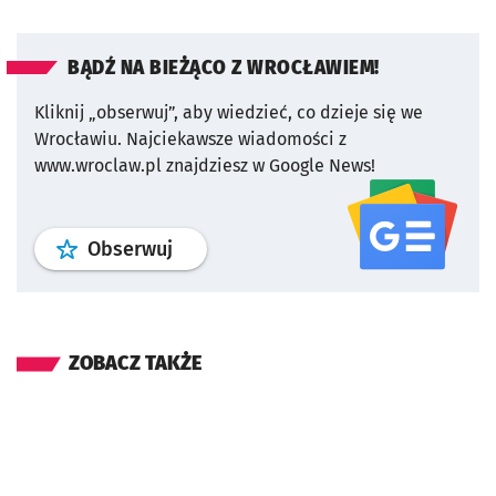
BĄDŹ NA BIEŻĄCO Z WROCŁAWIEM!
Kliknij „obserwuj”, aby wiedzieć, co dzieje się we
Wrocławiu.
Najciekawsze wiadomości z
www.wroclaw.pl znajdziesz w Google News!
profil
google news
serwisu wroclaw
Obserwuj
ZOBACZ TAKŻE