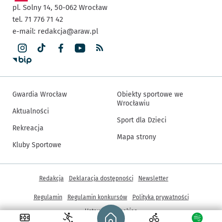
pl. Solny 14,
50-062
Wrocław
tel. 71 776 71 42
e-mail:
redakcja@araw.pl
Gwardia Wrocław
Obiekty sportowe we
Wrocławiu
Aktualności
Sport dla Dzieci
Rekreacja
Mapa strony
Kluby Sportowe
Inne informacje
Redakcja
Deklaracja dostępności
Newsletter
Regulamin
Regulamin konkursów
Polityka prywatności
Strona główna - wroclaw.pl
Ustawienia cookies