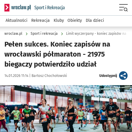
Serwis informacyjny wroclaw.pl podserwis: Sport i rekreacja
Menu
Aktualności
Rekreacja
Kluby
Obiekty
Dla dzieci
wroclaw.pl
Sport i rekreacja
Limit wyczerpany - koniec zapisów na p
Pełen sukces. Koniec zapisów na
wrocławski półmaraton - 21975
biegaczy potwierdziło udział
Data publikacji:
Autor:
artykuł
14.01.2026 11:14 |
Bartosz Chochołowski
Udostępnij
Kliknij, aby powiększyć