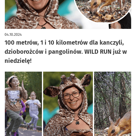
04.10.2024
100 metrów, 1 i 10 kilometrów dla kanczyli,
dzioborożców i pangolinów. WILD RUN już w
niedzielę!