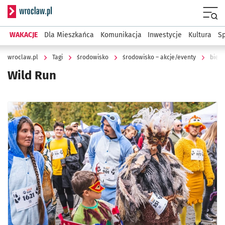
Serwis informacyjny wroclaw.pl
Menu
WAKACJE
Dla Mieszkańca
Komunikacja
Inwestycje
Kultura
Sp
wroclaw.pl
Tagi
środowisko
środowisko – akcje/eventy
bieg 
Wild Run