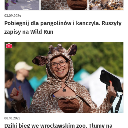
03.09.2024
Pobiegnij dla pangolinów i kanczyla. Ruszyły
zapisy na Wild Run
artykuł z galerią zdjęć
08.10.2023
Dziki bieg we wrocławskim zoo. Tłumy na