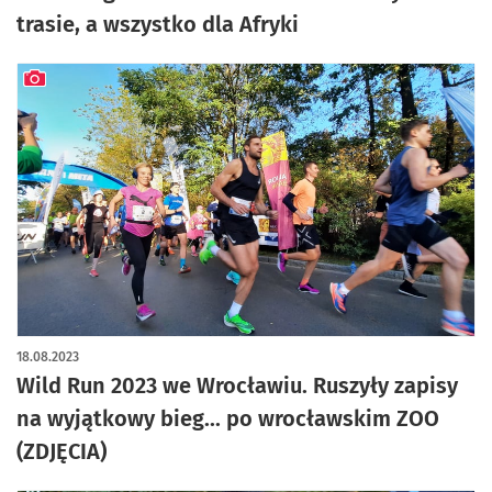
trasie, a wszystko dla Afryki
artykuł z galerią zdjęć
18.08.2023
Wild Run 2023 we Wrocławiu. Ruszyły zapisy
na wyjątkowy bieg... po wrocławskim ZOO
(ZDJĘCIA)