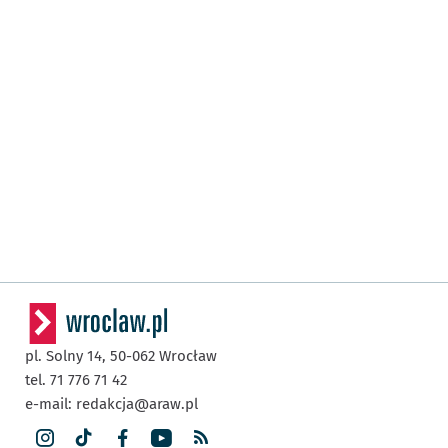
pl. Solny 14,
50-062
Wrocław
tel. 71 776 71 42
e-mail:
redakcja@araw.pl