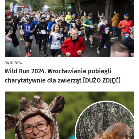
artykuł z galerią zdjęć
06.10.2024
Wild Run 2024. Wrocławianie pobiegli
charytatywnie dla zwierząt [DUŻO ZDJĘĆ]