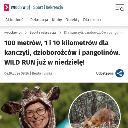
Serwis informacyjny wroclaw.pl podserwis: Sport i rekreacja
Menu
Aktualności
Rekreacja
Kluby
Obiekty
Dla dzieci
wroclaw.pl
Sport i rekreacja
Dla kanczyli, dzioborożców i pangolinów.
100 metrów, 1 i 10 kilometrów dla
kanczyli, dzioborożców i pangolinów.
WILD RUN już w niedzielę!
Data publikacji:
Autor:
artykuł
04.10.2024 09:26 |
Beata Turska
Udostępnij
Kliknij, aby powiększyć