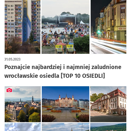
artykuł z galerią zdjęć
31.05.2023
Poznajcie najbardziej i najmniej zaludnione
wrocławskie osiedla [TOP 10 OSIEDLI]