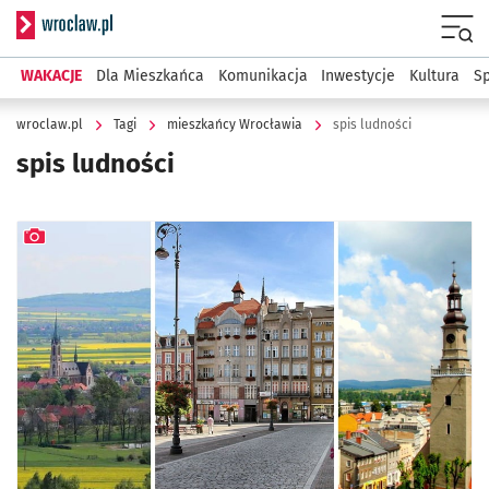
Serwis informacyjny wroclaw.pl
Menu
WAKACJE
Dla Mieszkańca
Komunikacja
Inwestycje
Kultura
Sp
wroclaw.pl
Tagi
mieszkańcy Wrocławia
spis ludności
spis ludności