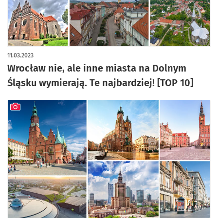
artykuł z galerią zdjęć
11.03.2023
Wrocław nie, ale inne miasta na Dolnym
Śląsku wymierają. Te najbardziej! [TOP 10]