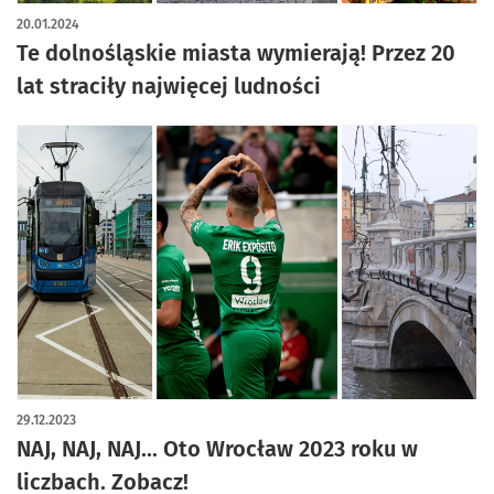
artykuł z galerią zdjęć
20.01.2024
Te dolnośląskie miasta wymierają! Przez 20
lat straciły najwięcej ludności
29.12.2023
NAJ, NAJ, NAJ... Oto Wrocław 2023 roku w
liczbach. Zobacz!