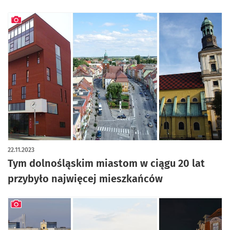
artykuł z galerią zdjęć
22.11.2023
Tym dolnośląskim miastom w ciągu 20 lat
przybyło najwięcej mieszkańców