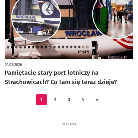
artykuł z galerią zdjęć
01.02.2026
Pamiętacie stary port lotniczy na
Strachowicach? Co tam się teraz dzieje?
1
2
3
4
»
REKLAMA