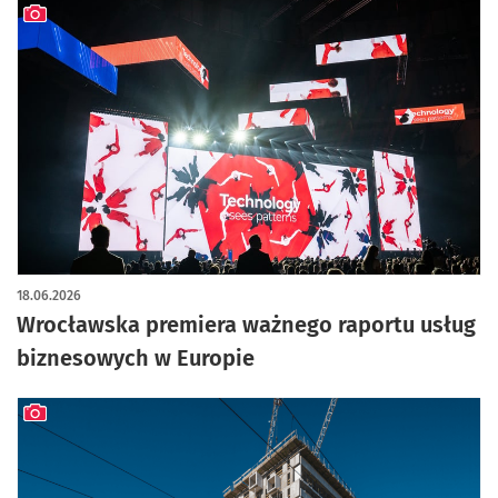
artykuł z galerią zdjęć
18.06.2026
Wrocławska premiera ważnego raportu usług
biznesowych w Europie