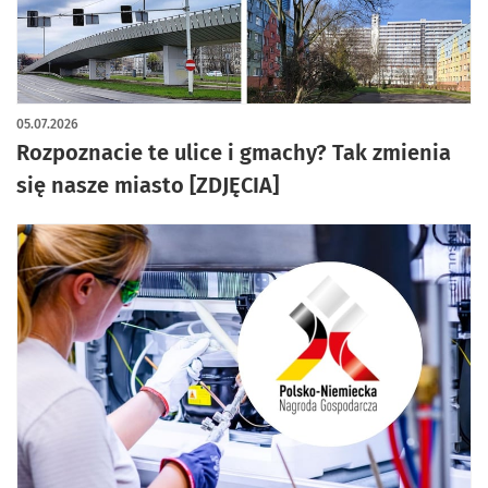
artykuł z galerią zdjęć
05.07.2026
Rozpoznacie te ulice i gmachy? Tak zmienia
się nasze miasto [ZDJĘCIA]