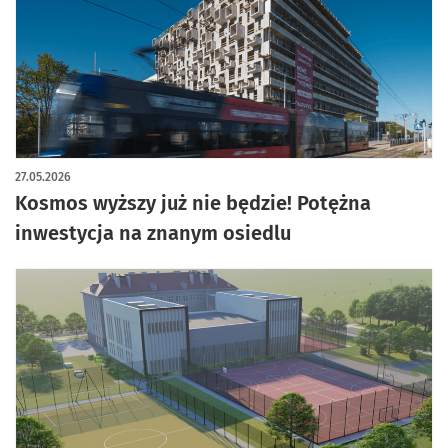
artykuł z galerią zdjęć
27.05.2026
Kosmos wyższy już nie będzie! Potężna
inwestycja na znanym osiedlu