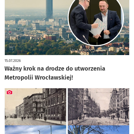
artykuł z galerią zdjęć
15.07.2026
Ważny krok na drodze do utworzenia
Metropolii Wrocławskiej!