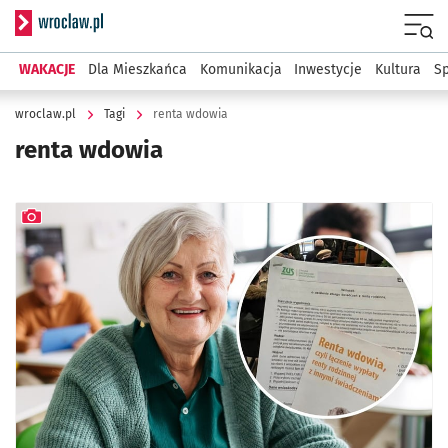
Serwis informacyjny wroclaw.pl
Menu
WAKACJE
Dla Mieszkańca
Komunikacja
Inwestycje
Kultura
Sp
wroclaw.pl
Tagi
renta wdowia
renta wdowia