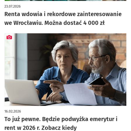
artykuł z galerią zdjęć
23.07.2026
Renta wdowia i rekordowe zainteresowanie
we Wrocławiu. Można dostać 4 000 zł
artykuł z galerią zdjęć
16.02.2026
To już pewne. Będzie podwyżka emerytur i
rent w 2026 r. Zobacz kiedy