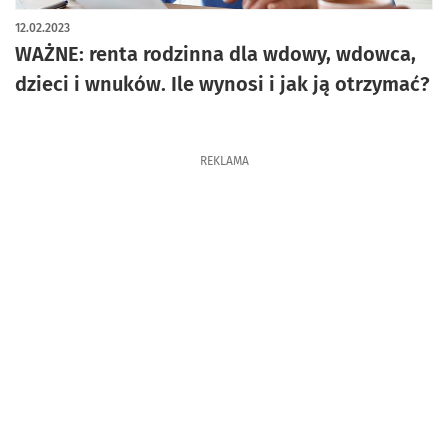
artykuł z galerią zdjęć
12.02.2023
WAŻNE: renta rodzinna dla wdowy, wdowca,
dzieci i wnuków. Ile wynosi i jak ją otrzymać?
REKLAMA