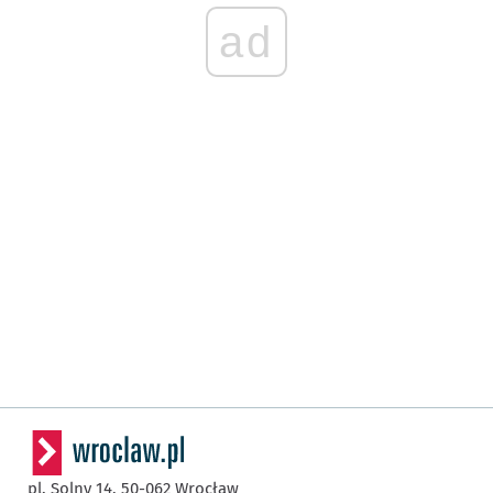
ad
pl. Solny 14,
50-062
Wrocław