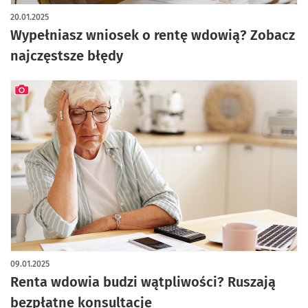
artykuł z galerią zdjęć
20.01.2025
Wypełniasz wniosek o rentę wdowią? Zobacz
najczęstsze błędy
artykuł z galerią zdjęć
09.01.2025
Renta wdowia budzi wątpliwości? Ruszają
bezpłatne konsultacje