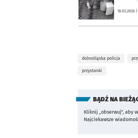
18.03.2026
|
dolnośląska policja
prz
przystanki
BĄDŹ NA BIEŻĄ
Kliknij „obserwuj”, aby 
Najciekawsze wiadomośc