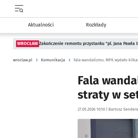
Menu główne portalu wroclaw.pl
Aktualności
Rozkłady
WROCŁAW
Zakończenie remontu przystanku "pl. Jana Pawła 
wroclaw.pl
Komunikacja
Fala wandalizmu. MPK wydało kilkas
Fala wanda
straty w se
Data publikacji:
Autor:
27.05.2026 10:10 |
Bartosz Sender
Kliknij, aby zobaczyć galer
Kliknij, aby powiększyć