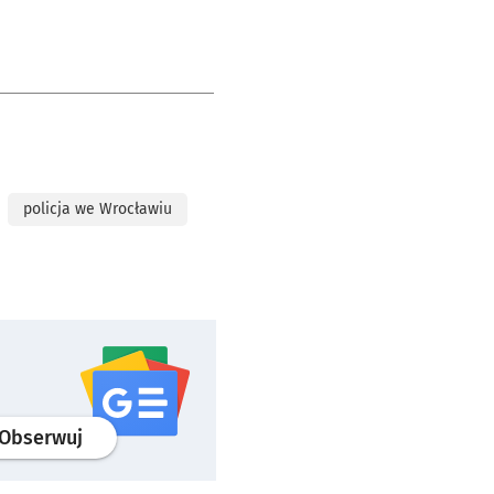
policja we Wrocławiu
profil
google news
serwisu wroclaw.pl
Obserwuj