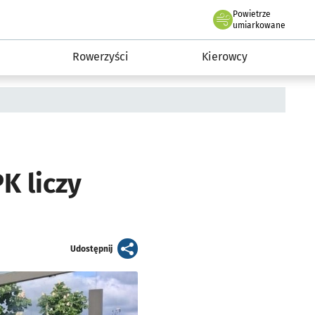
Powietrze
we Wrocławiu
munikacja
umiarkowane
Rowerzyści
Kierowcy
K liczy
artykuł
Udostępnij