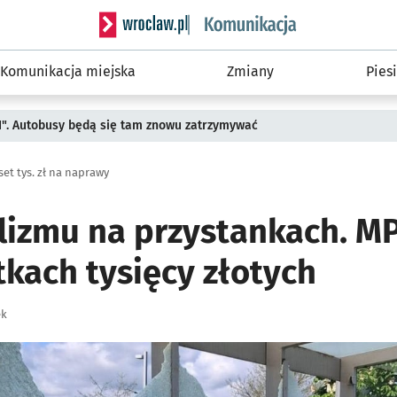
Serwis informacyjny wroclaw.pl podserwis: Ko
Komunikacja miejska
Zmiany
Piesi
II". Autobusy będą się tam znowu zatrzymywać
et tys. zł na naprawy
lizmu na przystankach. MP
tkach tysięcy złotych
ek
ię