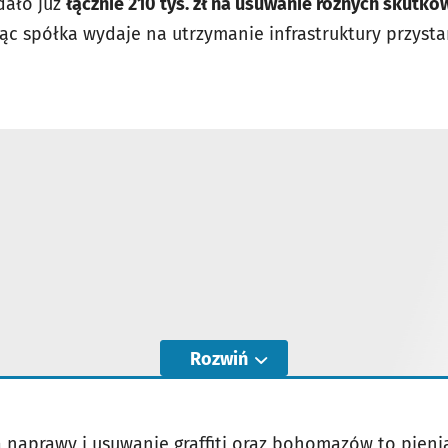
ało już
łącznie 210 tys. zł na usuwanie różnych skutk
siąc spółka wydaje na utrzymanie infrastruktury przys
Rozwiń
 naprawy i usuwanie graffiti oraz bohomazów to pieni