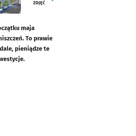
ZDJĘĆ
oczątku maja
niszczeń. To prawie
ale, pieniądze te
westycje.