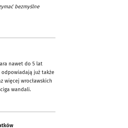
rzymać bezmyślne
ara nawet do 5 lat
, odpowiadają już także
az więcej wrocławskich
ciga wandali.
latków