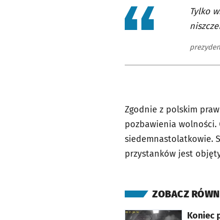
Tylko w
niszcze
prezyden
Zgodnie z polskim prawe
pozbawienia wolności. C
siedemnastolatkowie. S
przystanków jest objęty
ZOBACZ RÓWN
otworzy się w nowej karcie
Koniec 