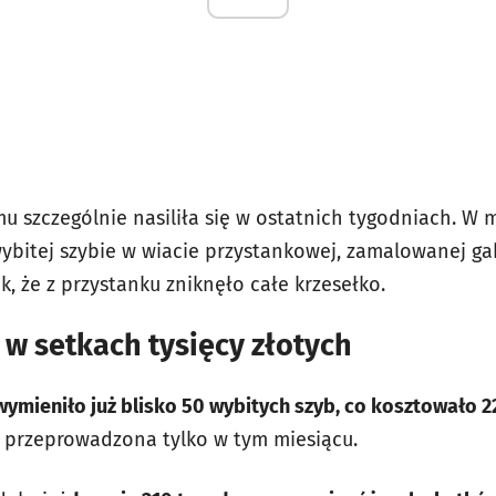
u szczególnie nasiliła się w ostatnich tygodniach. W 
wybitej szybie w wiacie przystankowej, zamalowanej g
k, że z przystanku zniknęło całe krzesełko.
y w setkach tysięcy złotych
mieniło już blisko 50 wybitych szyb, co kosztowało 225
 przeprowadzona tylko w tym miesiącu.