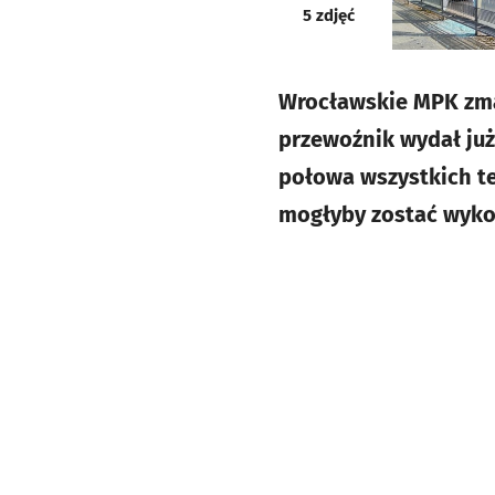
galeria
5
zdjęć
Wrocławskie MPK zma
przewoźnik wydał już 
połowa wszystkich te
mogłyby zostać wyko