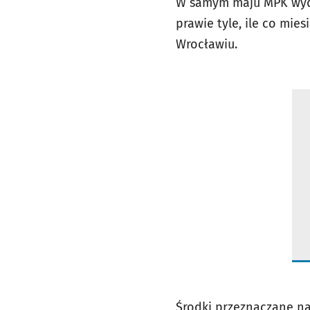
W samym maju MPK wyd
prawie tyle, ile co mie
Wrocławiu.
Środki przeznaczane na