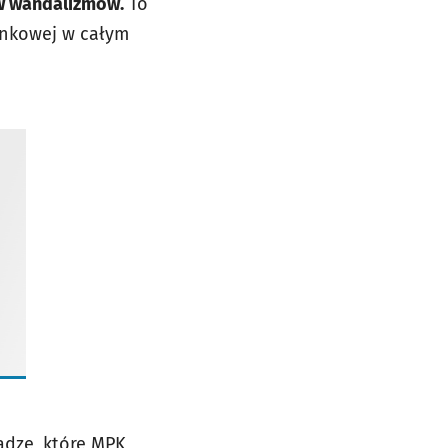
ów wandalizmów.
To
tankowej w całym
ądze, które MPK