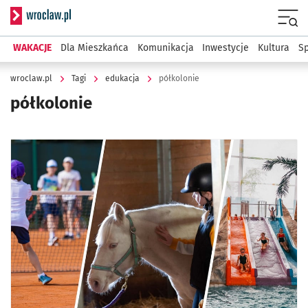
Serwis informacyjny wroclaw.pl
Menu
WAKACJE
Dla Mieszkańca
Komunikacja
Inwestycje
Kultura
Sp
wroclaw.pl
Tagi
edukacja
półkolonie
półkolonie