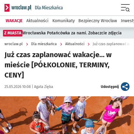
Serwis informacyjny wroclaw.pl podserwis: Dla mieszkańca
Menu
WAKACJE
Aktualności
Komunikaty
Bezpieczny Wrocław
Inwest
Z MIASTA
Wrocławska Potańcówka za nami. Zobaczcie zdjęcia
wroclaw.pl
Dla mieszkańca
Aktualności
Już czas zaplanować wak
Już czas zaplanować wakacje… w
mieście [PÓŁKOLONIE, TERMINY,
CENY]
Data publikacji:
Autor:
artykuł
25.05.2026 10:08 |
Agata Zięba
Udostępnij
Kliknij, aby powiększyć