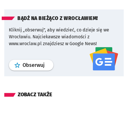
BĄDŹ NA BIEŻĄCO Z WROCŁAWIEM!
Kliknij „obserwuj”, aby wiedzieć, co dzieje się we
Wrocławiu.
Najciekawsze wiadomości z
www.wroclaw.pl znajdziesz w Google News!
profil
google news
serwisu wroclaw
Obserwuj
ZOBACZ TAKŻE