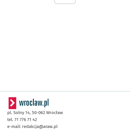
pl. Solny 14,
50-062
Wrocław
tel. 71 776 71 42
e-mail:
redakcja@araw.pl