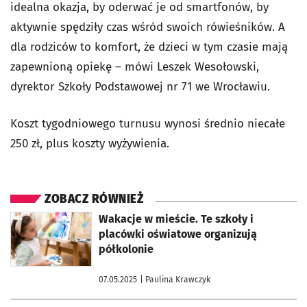
idealna okazja, by oderwać je od smartfonów, by
aktywnie spędziły czas wśród swoich rówieśników. A
dla rodziców to komfort, że dzieci w tym czasie mają
zapewnioną opiekę – mówi Leszek Wesołowski,
dyrektor Szkoły Podstawowej nr 71 we Wrocławiu.
Koszt tygodniowego turnusu wynosi średnio niecałe
250 zł, plus koszty wyżywienia.
ZOBACZ RÓWNIEŻ
otworzy się w nowej karcie
Wakacje w mieście. Te szkoły i
placówki oświatowe organizują
półkolonie
07.05.2025
| Paulina Krawczyk