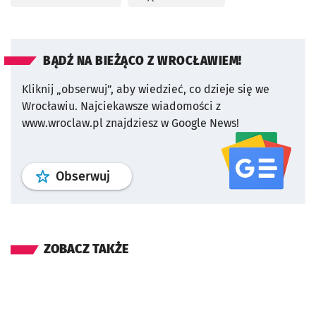
BĄDŹ NA BIEŻĄCO Z WROCŁAWIEM!
Kliknij „obserwuj”, aby wiedzieć, co dzieje się we
Wrocławiu.
Najciekawsze wiadomości z
www.wroclaw.pl znajdziesz w Google News!
profil
google news
serwisu wroclaw
Obserwuj
ZOBACZ TAKŻE