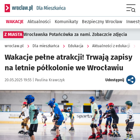
Serwis informacyjny wroclaw.pl podserwis: Dla mieszkańca
Menu
WAKACJE
Aktualności
Komunikaty
Bezpieczny Wrocław
Inwest
Z MIASTA
Wrocławska Potańcówka za nami. Zobaczcie zdjęcia
wroclaw.pl
Dla mieszkańca
Edukacja
Aktualności z edukacji
Wakacje pełne atrakcji! Trwają zapisy
na letnie półkolonie we Wrocławiu
Data publikacji:
Autor:
artykuł
20.05.2025 19:55 |
Paulina Krawczyk
Udostępnij
Kliknij, aby powiększyć