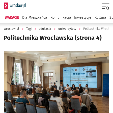
Serwis informacyjny wroclaw.pl
Menu
WAKACJE
Dla Mieszkańca
Komunikacja
Inwestycje
Kultura
Sp
wroclaw.pl
Tagi
edukacja
uniwersytety
Politechnika Wrocła
Politechnika Wrocławska
(strona 4)