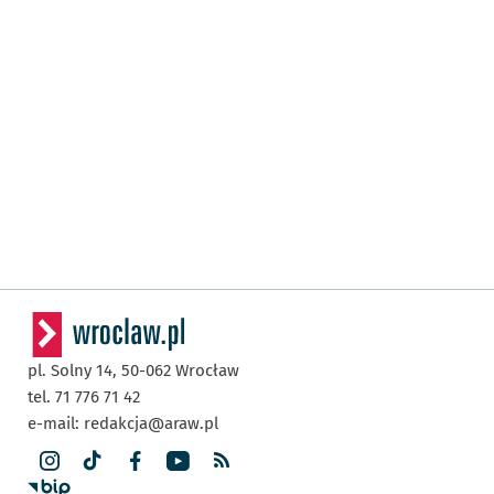
pl. Solny 14,
50-062
Wrocław
tel. 71 776 71 42
e-mail:
redakcja@araw.pl