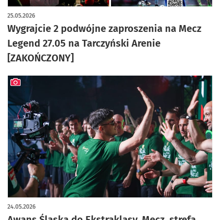
25.05.2026
Wygrajcie 2 podwójne zaproszenia na Mecz
Legend 27.05 na Tarczyński Arenie
[ZAKOŃCZONY]
artykuł z galerią zdjęć
24.05.2026
Awans Śląska do Ekstraklasy. Mecz, strefa