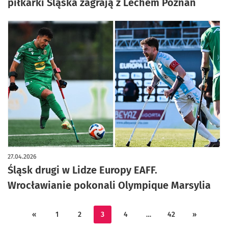
piłkarki Śląska zagrają z Lechem Poznań
27.04.2026
Śląsk drugi w Lidze Europy EAFF.
Wrocławianie pokonali Olympique Marsylia
«
1
2
3
4
…
42
»