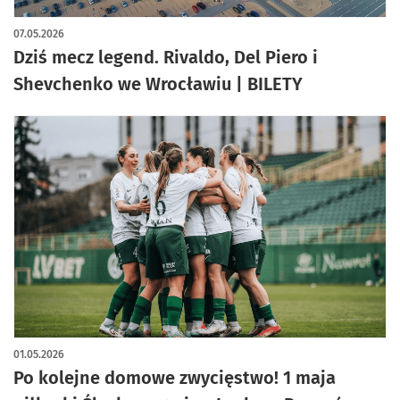
artykuł z galerią zdjęć
07.05.2026
Dziś mecz legend. Rivaldo, Del Piero i
Shevchenko we Wrocławiu | BILETY
01.05.2026
Po kolejne domowe zwycięstwo! 1 maja