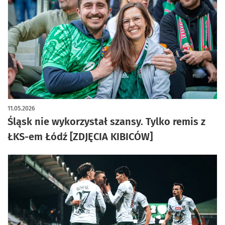
artykuł z galerią zdjęć
11.05.2026
Śląsk nie wykorzystał szansy. Tylko remis z
ŁKS-em Łódź [ZDJĘCIA KIBICÓW]