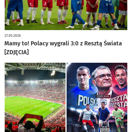
artykuł z galerią zdjęć
27.05.2026
Mamy to! Polacy wygrali 3:0 z Resztą Świata
[ZDJĘCIA]