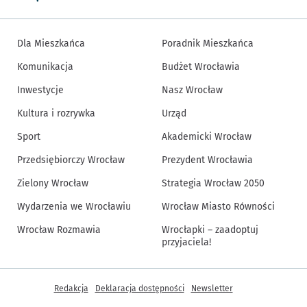
Dla Mieszkańca
Poradnik Mieszkańca
Komunikacja
Budżet Wrocławia
Inwestycje
Nasz Wrocław
Kultura i rozrywka
Urząd
Sport
Akademicki Wrocław
Przedsiębiorczy Wrocław
Prezydent Wrocławia
Zielony Wrocław
Strategia Wrocław 2050
Wydarzenia we Wrocławiu
Wrocław Miasto Równości
Wrocław Rozmawia
Wrocłapki – zaadoptuj
przyjaciela!
Inne informacje
Redakcja
Deklaracja dostępności
Newsletter