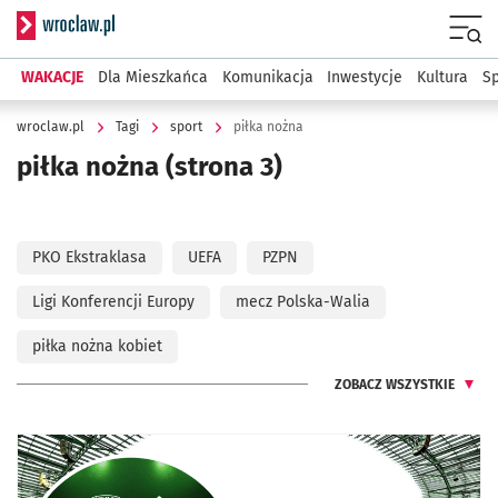
Serwis informacyjny wroclaw.pl
Menu
WAKACJE
Dla Mieszkańca
Komunikacja
Inwestycje
Kultura
Sp
wroclaw.pl
Tagi
sport
piłka nożna
piłka nożna
(strona 3)
PKO Ekstraklasa
UEFA
PZPN
Ligi Konferencji Europy
mecz Polska-Walia
piłka nożna kobiet
ZOBACZ WSZYSTKIE