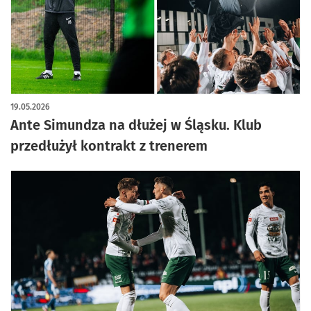
artykuł z galerią zdjęć
19.05.2026
Ante Simundza na dłużej w Śląsku. Klub
przedłużył kontrakt z trenerem