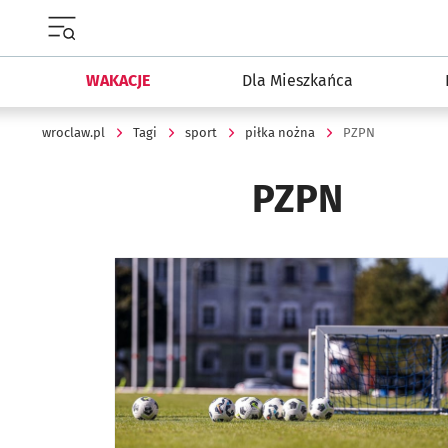
Menu główne portalu wroclaw.pl
WAKACJE
Dla Mieszkańca
wroclaw.pl
Tagi
sport
piłka nożna
PZPN
PZPN