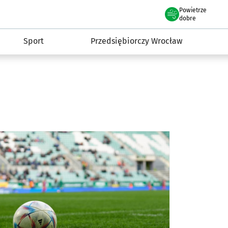
claw.pl
Powietrze
we Wrocławiu
dobre
Sport
Przedsiębiorczy Wrocław