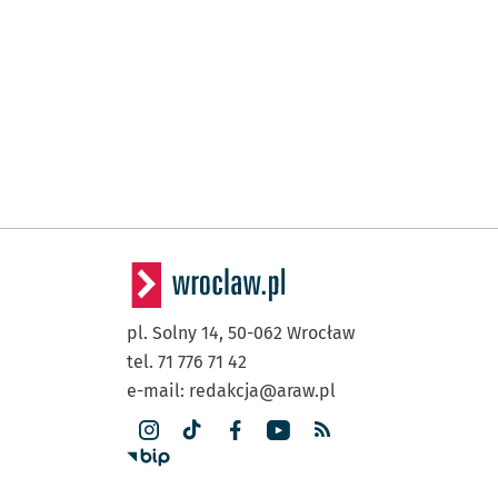
pl. Solny 14,
50-062
Wrocław
tel. 71 776 71 42
e-mail:
redakcja@araw.pl