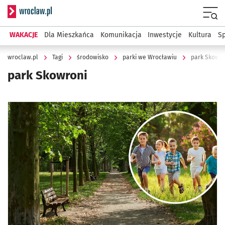
Serwis informacyjny wroclaw.pl
Menu
WAKACJE
Dla Mieszkańca
Komunikacja
Inwestycje
Kultura
Sp
wroclaw.pl
Tagi
środowisko
parki we Wrocławiu
park Skowro
park Skowroni