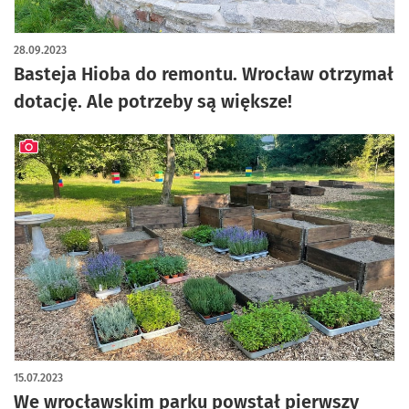
28.09.2023
Basteja Hioba do remontu. Wrocław otrzymał
dotację. Ale potrzeby są większe!
artykuł z galerią zdjęć
15.07.2023
We wrocławskim parku powstał pierwszy