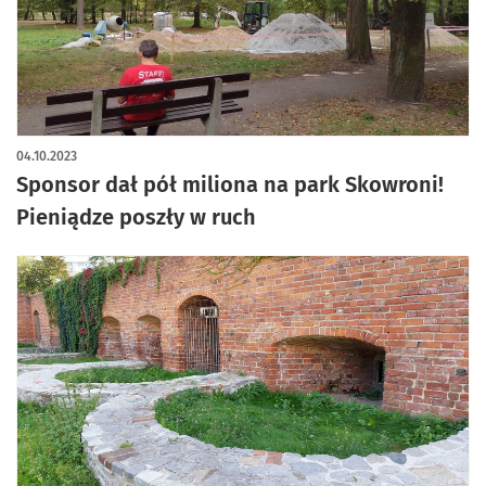
artykuł z galerią zdjęć
04.10.2023
Sponsor dał pół miliona na park Skowroni!
Pieniądze poszły w ruch