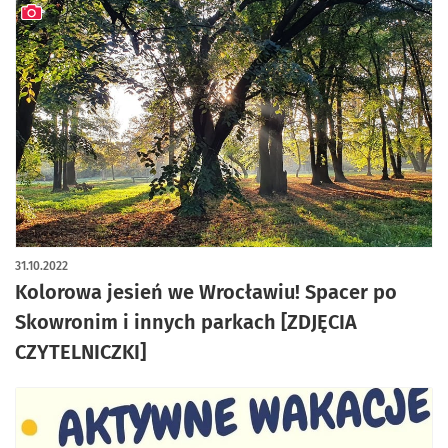
artykuł z galerią zdjęć
31.10.2022
Kolorowa jesień we Wrocławiu! Spacer po
Skowronim i innych parkach [ZDJĘCIA
CZYTELNICZKI]