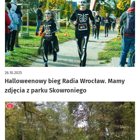
artykuł z galerią zdjęć
26.10.2025
Halloweenowy bieg Radia Wrocław. Mamy
zdjęcia z parku Skowroniego