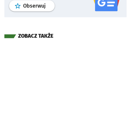
profil
google news
serwisu wroclaw
Obserwuj
ZOBACZ TAKŻE