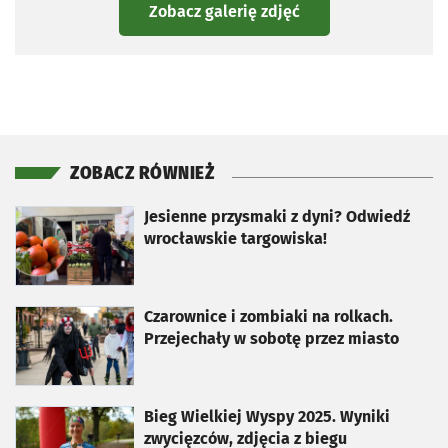
Zobacz galerię zdjęć
ZOBACZ RÓWNIEŻ
otworzy się w nowej karcie
Jesienne przysmaki z dyni? Odwiedź
wrocławskie targowiska!
otworzy się w nowej karcie
Czarownice i zombiaki na rolkach.
Przejechały w sobotę przez miasto
otworzy się w nowej karcie
Bieg Wielkiej Wyspy 2025. Wyniki
zwycięzców, zdjęcia z biegu