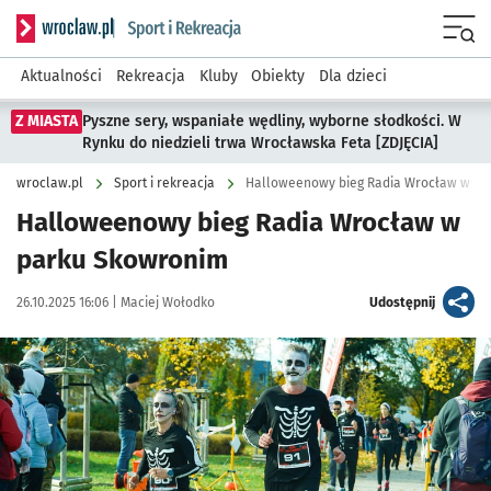
Serwis informacyjny wroclaw.pl podserwis: Sport i rekreacja
Menu
Aktualności
Rekreacja
Kluby
Obiekty
Dla dzieci
Z MIASTA
Pyszne sery, wspaniałe wędliny, wyborne słodkości. W
Rynku do niedzieli trwa Wrocławska Feta [ZDJĘCIA]
wroclaw.pl
Sport i rekreacja
Halloweenowy bieg Radia Wrocław w pa
Halloweenowy bieg Radia Wrocław w
parku Skowronim
Data publikacji:
Autor:
artykuł
26.10.2025 16:06 |
Maciej Wołodko
Udostępnij
Kliknij, aby zobaczyć galerię