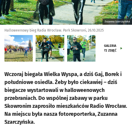
Zuzanna Szarczyńska
Halloweenowy bieg Radia Wrocław. Park Skowroni, 26.10.2025
GALERIA
72
ZDJĘĆ
Wczoraj biegała Wielka Wyspa, a dziś Gaj, Borek i
południowe osiedla. Żeby było ciekawiej – dziś
biegacze wystartowali w halloweenowych
przebraniach. Do wspólnej zabawy w parku
Skowronim zaprosiło mieszkańców Radio Wrocław.
Na miejscu była nasza fotoreporterka, Zuzanna
Szarczyńska.