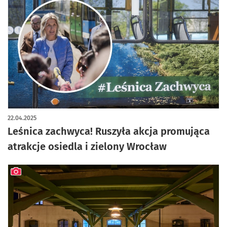
artykuł z galerią zdjęć
22.04.2025
Leśnica zachwyca! Ruszyła akcja promująca
atrakcje osiedla i zielony Wrocław