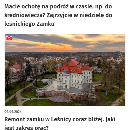
Macie ochotę na podróż w czasie, np. do
średniowiecza? Zajrzyjcie w niedzielę do
leśnickiego Zamku
artykuł z galerią zdjęć
06.06.2024
Remont zamku w Leśnicy coraz bliżej. Jaki
jest zakres prac?