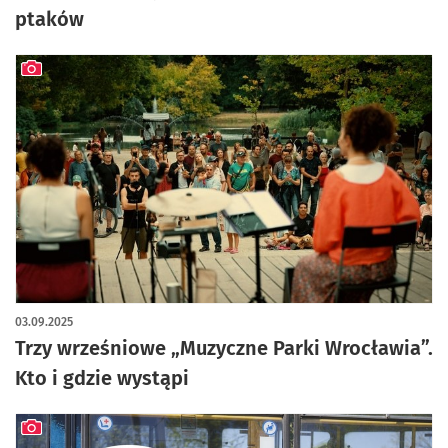
ptaków
artykuł z galerią zdjęć
03.09.2025
Trzy wrześniowe „Muzyczne Parki Wrocławia”.
Kto i gdzie wystąpi