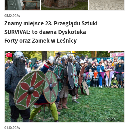
artykuł z galerią zdjęć
05.12.2024
Znamy miejsce 23. Przeglądu Sztuki
SURVIVAL: to dawna Dyskoteka
Forty oraz Zamek w Leśnicy
artykuł z galerią zdjęć
01.10.2024