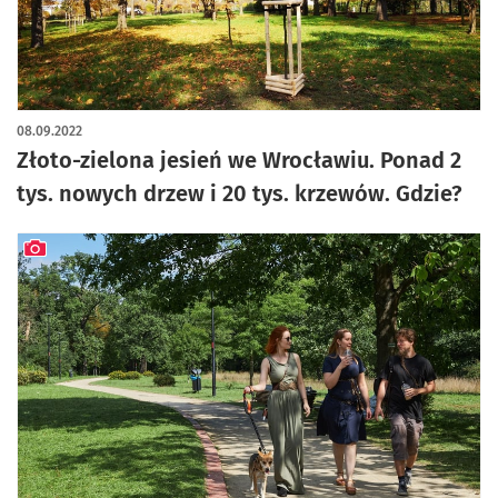
artykuł z galerią zdjęć
08.09.2022
Złoto-zielona jesień we Wrocławiu. Ponad 2
tys. nowych drzew i 20 tys. krzewów. Gdzie?