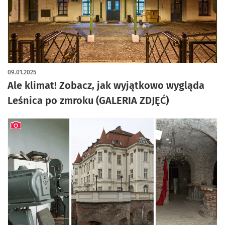
artykuł z galerią zdjęć
09.01.2025
Ale klimat! Zobacz, jak wyjątkowo wygląda
Leśnica po zmroku (GALERIA ZDJĘĆ)