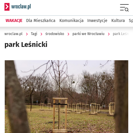
Serwis informacyjny wroclaw.pl
Menu
WAKACJE
Dla Mieszkańca
Komunikacja
Inwestycje
Kultura
Sp
wroclaw.pl
Tagi
środowisko
parki we Wrocławiu
park Leśnick
park Leśnicki