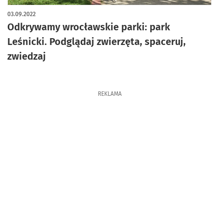
artykuł z galerią zdjęć
03.09.2022
Odkrywamy wrocławskie parki: park
Leśnicki. Podglądaj zwierzęta, spaceruj,
zwiedzaj
REKLAMA