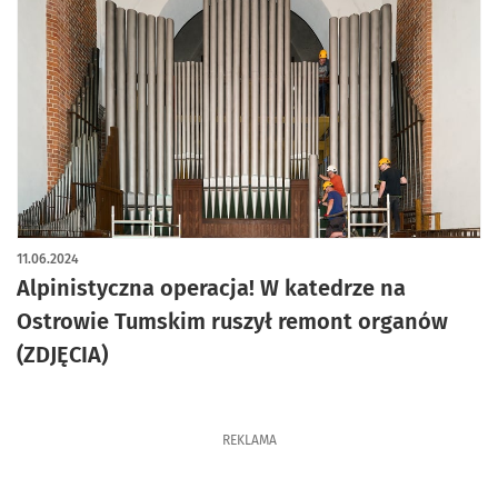
artykuł z galerią zdjęć
11.06.2024
Alpinistyczna operacja! W katedrze na
Ostrowie Tumskim ruszył remont organów
(ZDJĘCIA)
REKLAMA