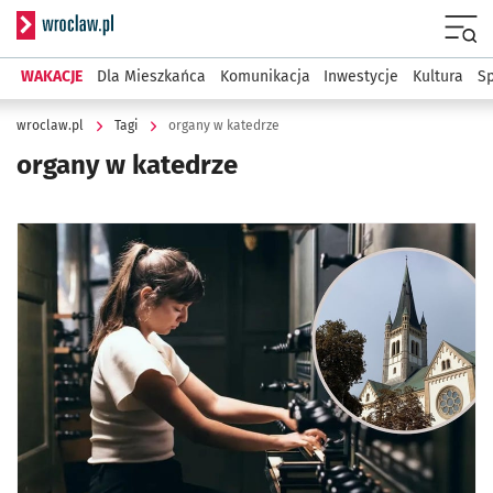
Serwis informacyjny wroclaw.pl
Menu
WAKACJE
Dla Mieszkańca
Komunikacja
Inwestycje
Kultura
Sp
wroclaw.pl
Tagi
organy w katedrze
organy w katedrze