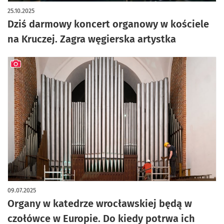
25.10.2025
Dziś darmowy koncert organowy w kościele
na Kruczej. Zagra węgierska artystka
artykuł z galerią zdjęć
09.07.2025
Organy w katedrze wrocławskiej będą w
czołówce w Europie. Do kiedy potrwa ich