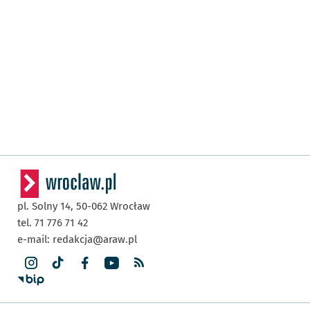
pl. Solny 14,
50-062
Wrocław
tel. 71 776 71 42
e-mail:
redakcja@araw.pl