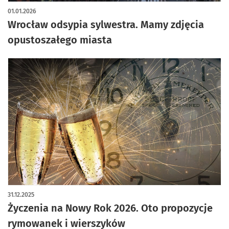
artykuł z galerią zdjęć
01.01.2026
Wrocław odsypia sylwestra. Mamy zdjęcia
opustoszałego miasta
31.12.2025
Życzenia na Nowy Rok 2026. Oto propozycje
rymowanek i wierszyków