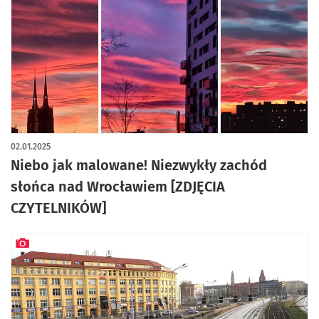
artykuł z galerią zdjęć
02.01.2025
Niebo jak malowane! Niezwykły zachód
słońca nad Wrocławiem [ZDJĘCIA
CZYTELNIKÓW]