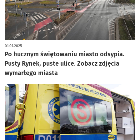
artykuł z galerią zdjęć
01.01.2025
Po hucznym świętowaniu miasto odsypia.
Pusty Rynek, puste ulice. Zobacz zdjęcia
wymarłego miasta