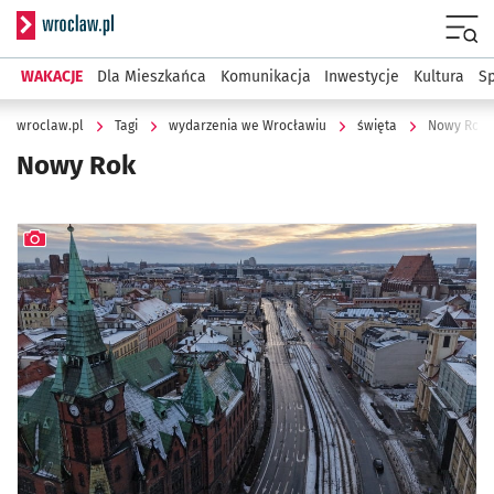
Serwis informacyjny wroclaw.pl
Menu
WAKACJE
Dla Mieszkańca
Komunikacja
Inwestycje
Kultura
Sp
wroclaw.pl
Tagi
wydarzenia we Wrocławiu
święta
Nowy Rok
Nowy Rok