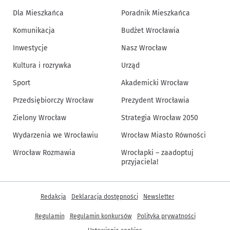
Dla Mieszkańca
Poradnik Mieszkańca
Komunikacja
Budżet Wrocławia
Inwestycje
Nasz Wrocław
Kultura i rozrywka
Urząd
Sport
Akademicki Wrocław
Przedsiębiorczy Wrocław
Prezydent Wrocławia
Zielony Wrocław
Strategia Wrocław 2050
Wydarzenia we Wrocławiu
Wrocław Miasto Równości
Wrocław Rozmawia
Wrocłapki – zaadoptuj
przyjaciela!
Inne informacje
Redakcja
Deklaracja dostępności
Newsletter
Regulamin
Regulamin konkursów
Polityka prywatności