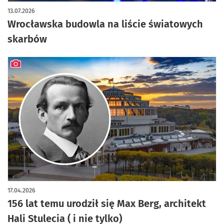
artykuł z galerią zdjęć
13.07.2026
Wrocławska budowla na liście światowych
skarbów
artykuł z galerią zdjęć
17.04.2026
156 lat temu urodził się Max Berg, architekt
Hali Stulecia ( i nie tylko)