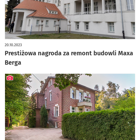
artykuł z galerią zdjęć
20.10.2023
Prestiżowa nagroda za remont budowli Maxa
Berga