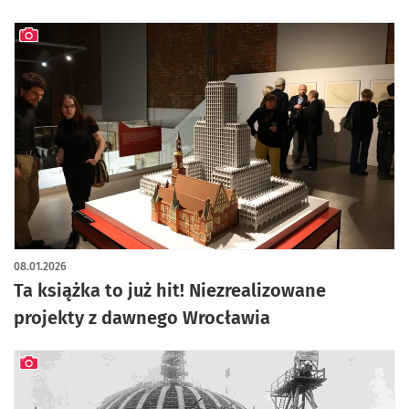
artykuł z galerią zdjęć
08.01.2026
Ta książka to już hit! Niezrealizowane
projekty z dawnego Wrocławia