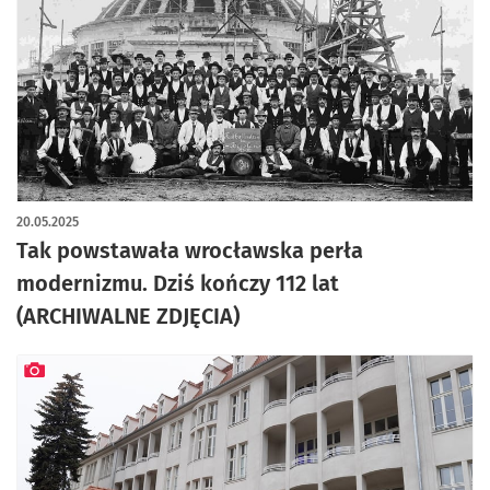
artykuł z galerią zdjęć
20.05.2025
Tak powstawała wrocławska perła
modernizmu. Dziś kończy 112 lat
(ARCHIWALNE ZDJĘCIA)