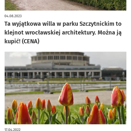
artykuł z galerią zdjęć
04.08.2023
Ta wyjątkowa willa w parku Szczytnickim to
klejnot wrocławskiej architektury. Można ją
kupić! (CENA)
17.04.2022