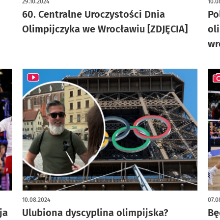
29.10.2024
10.0
60. Centralne Uroczystości Dnia
Po
Olimpijczyka we Wrocławiu [ZDJĘCIA]
ol
wr
art
10.08.2024
07.0
ja
Ulubiona dyscyplina olimpijska?
Bę