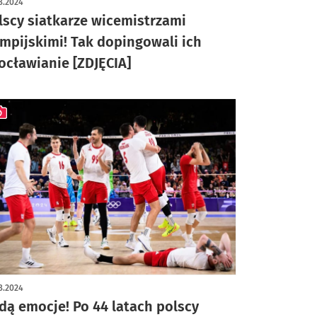
8.2024
lscy siatkarze wicemistrzami
impijskimi! Tak dopingowali ich
ocławianie [ZDJĘCIA]
ykuł z galerią zdjęć
8.2024
dą emocje! Po 44 latach polscy