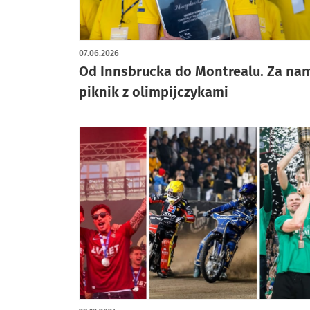
artykuł z galerią zdjęć
07.06.2026
Od Innsbrucka do Montrealu. Za na
piknik z olimpijczykami