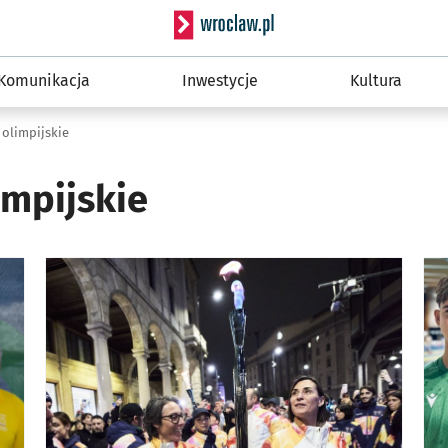
Serwis informacyjny wro
Komunikacja
Inwestycje
Kultura
 olimpijskie
impijskie