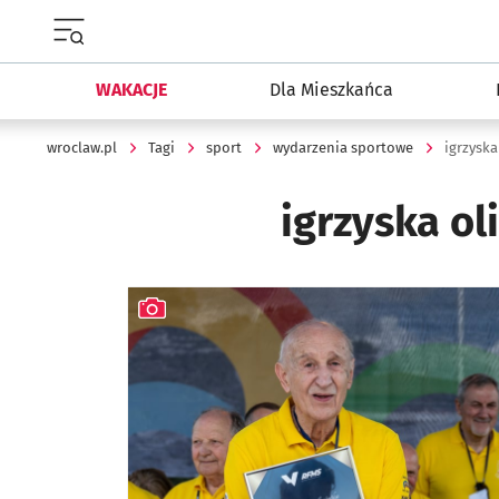
Menu główne portalu wroclaw.pl
WAKACJE
Dla Mieszkańca
wroclaw.pl
Tagi
sport
wydarzenia sportowe
igrzyska
igrzyska ol