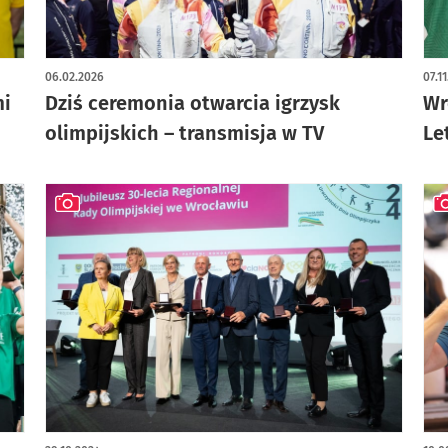
06.02.2026
07.1
mi
Dziś ceremonia otwarcia igrzysk
Wr
olimpijskich – transmisja w TV
Le
artykuł z galerią zdjęć
art