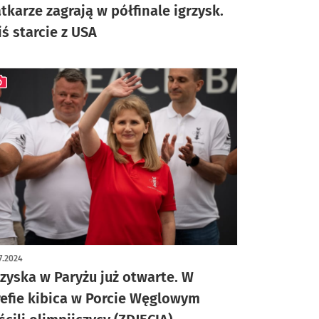
atkarze zagrają w półfinale igrzysk.
iś starcie z USA
ykuł z galerią zdjęć
7.2024
rzyska w Paryżu już otwarte. W
refie kibica w Porcie Węglowym