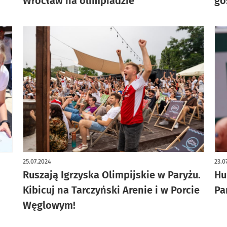
Wrocław na olimpiadzie
go
25.07.2024
23.0
Ruszają Igrzyska Olimpijskie w Paryżu.
Hu
Kibicuj na Tarczyński Arenie i w Porcie
Pa
Węglowym!