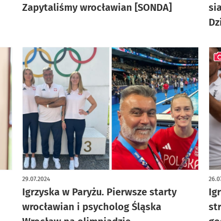
Zapytaliśmy wrocławian [SONDA]
si
Dz
art
29.07.2024
26.0
Igrzyska w Paryżu. Pierwsze starty
Ig
wrocławian i psycholog Śląska
st