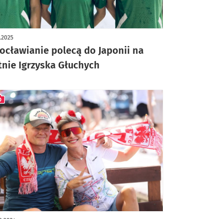
1.2025
ocławianie polecą do Japonii na
tnie Igrzyska Głuchych
ykuł z galerią zdjęć