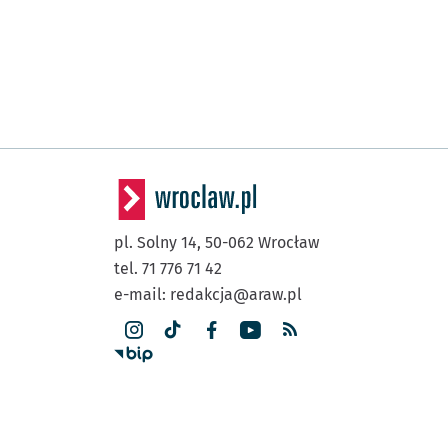
pl. Solny 14,
50-062
Wrocław
tel. 71 776 71 42
e-mail:
redakcja@araw.pl