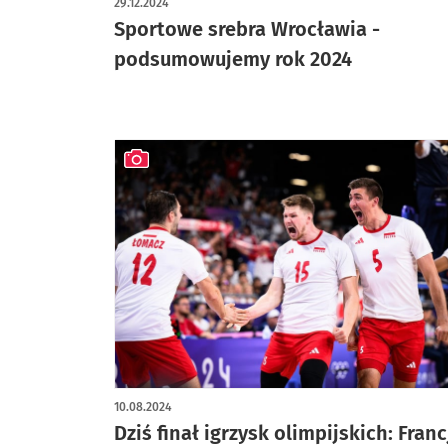
29.12.2024
Sportowe srebra Wrocławia -
podsumowujemy rok 2024
artykuł z galerią zdjęć
10.08.2024
Dziś finał igrzysk olimpijskich: Franc