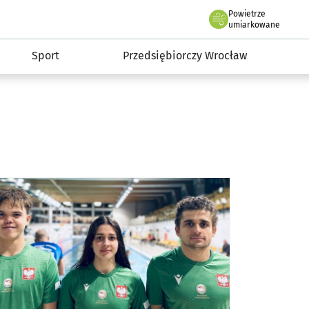
claw.pl
Powietrze
we Wrocławiu
umiarkowane
Sport
Przedsiębiorczy Wrocław