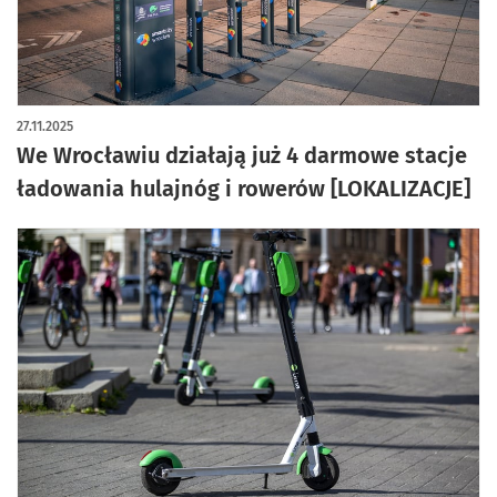
artykuł z galerią zdjęć
27.11.2025
We Wrocławiu działają już 4 darmowe stacje
ładowania hulajnóg i rowerów [LOKALIZACJE]