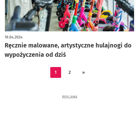
artykuł z galerią zdjęć
19.04.2024
Ręcznie malowane, artystyczne hulajnogi do
wypożyczenia od dziś
1
2
»
REKLAMA