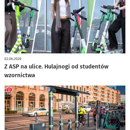
artykuł z galerią zdjęć
02.06.2026
Z ASP na ulice. Hulajnogi od studentów
wzornictwa