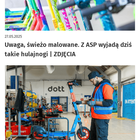
artykuł z galerią zdjęć
27.05.2025
Uwaga, świeżo malowane. Z ASP wyjadą dziś
takie hulajnogi | ZDJĘCIA