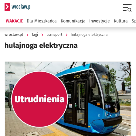
Serwis informacyjny wroclaw.pl
Menu
WAKACJE
Dla Mieszkańca
Komunikacja
Inwestycje
Kultura
Sp
wroclaw.pl
Tagi
transport
hulajnoga elektryczna
hulajnoga elektryczna