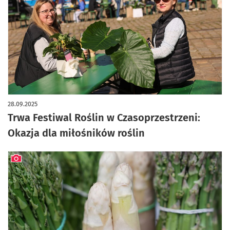
artykuł z galerią zdjęć
28.09.2025
Trwa Festiwal Roślin w Czasoprzestrzeni:
Okazja dla miłośników roślin