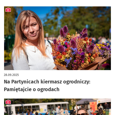
artykuł z galerią zdjęć
28.09.2025
Na Partynicach kiermasz ogrodniczy:
Pamiętajcie o ogrodach