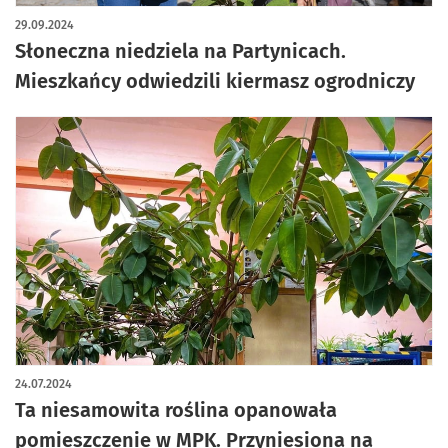
artykuł z galerią zdjęć
29.09.2024
Słoneczna niedziela na Partynicach.
Mieszkańcy odwiedzili kiermasz ogrodniczy
24.07.2024
Ta niesamowita roślina opanowała
pomieszczenie w MPK. Przyniesiona na