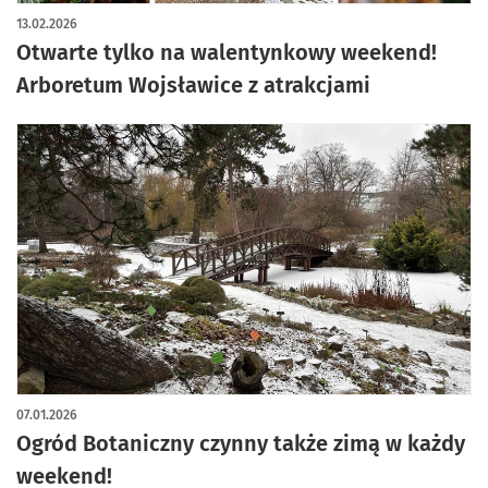
artykuł z galerią zdjęć
13.02.2026
Otwarte tylko na walentynkowy weekend!
Arboretum Wojsławice z atrakcjami
07.01.2026
Ogród Botaniczny czynny także zimą w każdy
weekend!