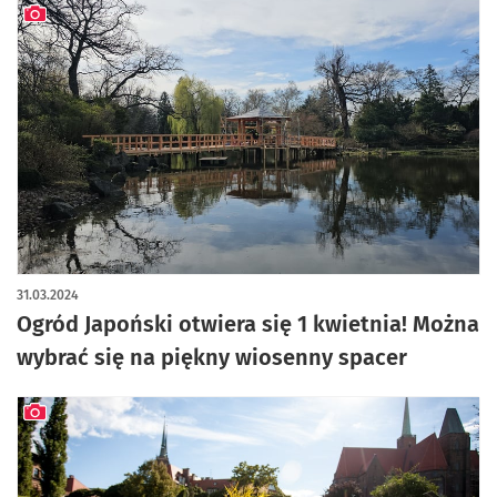
artykuł z galerią zdjęć
31.03.2024
Ogród Japoński otwiera się 1 kwietnia! Można
wybrać się na piękny wiosenny spacer