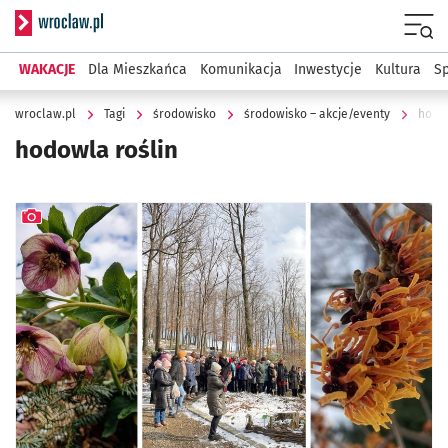
Serwis informacyjny wroclaw.pl
Menu
WAKACJE
Dla Mieszkańca
Komunikacja
Inwestycje
Kultura
Sp
wroclaw.pl
Tagi
środowisko
środowisko – akcje/eventy
hodow
hodowla roślin