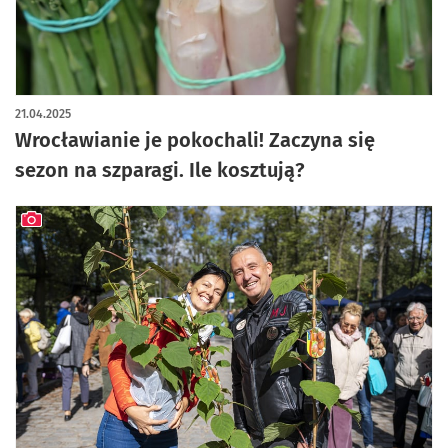
artykuł z galerią zdjęć
21.04.2025
Wrocławianie je pokochali! Zaczyna się
sezon na szparagi. Ile kosztują?