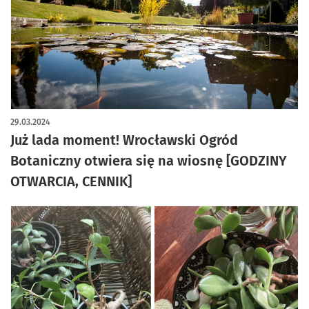
artykuł z galerią zdjęć
29.03.2024
Już lada moment! Wrocławski Ogród
Botaniczny otwiera się na wiosnę [GODZINY
OTWARCIA, CENNIK]