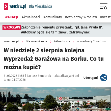
Serwis informacyjny wroclaw.pl podserwis: Dla mieszkańca
Menu
WAKACJE
Aktualności
Komunikaty
Bezpieczny Wrocław
Inwest
WROCŁAW
Zakończenie remontu przystanku "pl. Jana Pawła II".
Autobusy będą się tam znowu zatrzymywać
wroclaw.pl
Dla mieszkańca
Aktualności
W niedzielę 2 sierpnia 
W niedzielę 2 sierpnia kolejna
Wyprzedaż Garażowa na Borku. Co tu
można kupić?
Data publikacji:
Autor:
31.07.2026 11:55 |
Bartosz Senderek
|
aktualizacja:
6 dni
artykuł
Udostępnij
temu, 31.07.2026
Kliknij, aby zobaczyć galerię