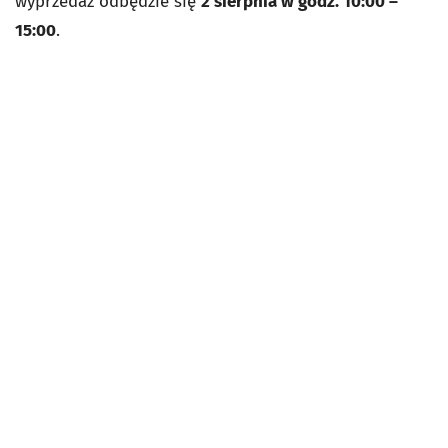
wyprzedaż odbędzie się
2 sierpnia w godz. 10:00 –
15:00
.