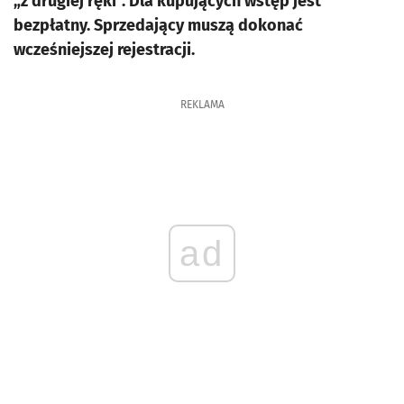
„z drugiej ręki”. Dla kupujących wstęp jest
bezpłatny. Sprzedający muszą dokonać
wcześniejszej rejestracji.
REKLAMA
ad