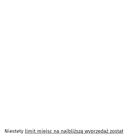
Niestety
limit miejsc na najbliższą wyprzedaż został