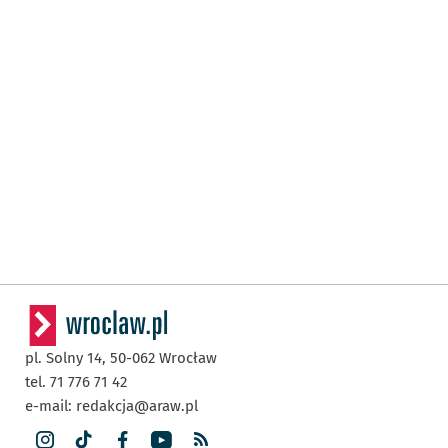
pl. Solny 14,
50-062
Wrocław
tel. 71 776 71 42
e-mail:
redakcja@araw.pl