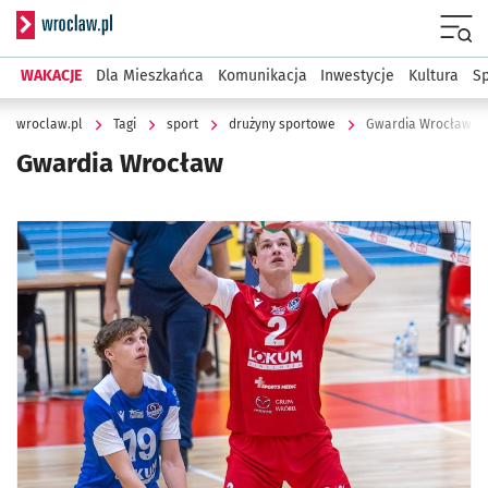
Serwis informacyjny wroclaw.pl
Menu
WAKACJE
Dla Mieszkańca
Komunikacja
Inwestycje
Kultura
Sp
wroclaw.pl
Tagi
sport
drużyny sportowe
Gwardia Wrocław
Gwardia Wrocław