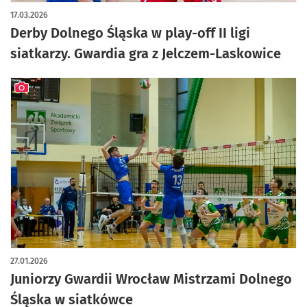
17.03.2026
Derby Dolnego Śląska w play-off II ligi
siatkarzy. Gwardia gra z Jelczem-Laskowice
artykuł z galerią zdjęć
27.01.2026
Juniorzy Gwardii Wrocław Mistrzami Dolnego
Śląska w siatkówce