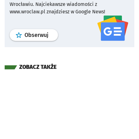
Wrocławiu.
Najciekawsze wiadomości z
www.wroclaw.pl znajdziesz w Google News!
profil
google news
serwisu wroclaw
Obserwuj
ZOBACZ TAKŻE