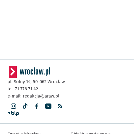
pl. Solny 14,
50-062
Wrocław
tel. 71 776 71 42
e-mail:
redakcja@araw.pl