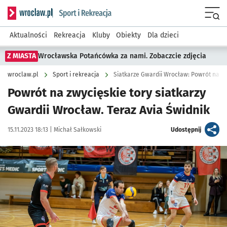
Serwis informacyjny wroclaw.pl podserwis: Sport i rekreacja
Menu
Aktualności
Rekreacja
Kluby
Obiekty
Dla dzieci
Z MIASTA
Wrocławska Potańcówka za nami. Zobaczcie zdjęcia
wroclaw.pl
Sport i rekreacja
Siatkarze Gwardii Wrocław: Powrót na zw
Powrót na zwycięskie tory siatkarzy
Gwardii Wrocław. Teraz Avia Świdnik
Data publikacji:
Autor:
artykuł
15.11.2023 18:13 |
Michał Sałkowski
Udostępnij
Kliknij, aby powiększyć