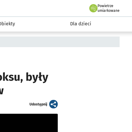
Powietrze
we Wrocławiu
i rekreacja
umiarkowane
Obiekty
Dla dzieci
oksu, były
w
artykuł
Udostępnij