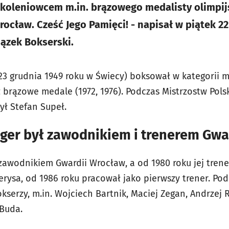
szkoleniowcem m.in. brązowego medalisty olimpi
ocław. Cześć Jego Pamięci! - napisał w piątek 22
ązek Bokserski.
 23 grudnia 1949 roku w Świecy) boksował w kategorii mu
z brązowe medale (1972, 1976). Podczas Mistrzostw Pol
był Stefan Supeł.
rger był zawodnikiem i trenerem Gwa
 zawodnikiem Gwardii Wrocław, a od 1980 roku jej trene
rysa, od 1986 roku pracował jako pierwszy trener. Pod
serzy, m.in. Wojciech Bartnik, Maciej Zegan, Andrzej 
Buda.