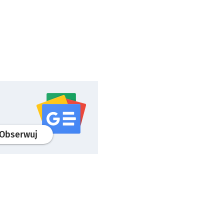
profil
google news
serwisu wroclaw.pl
Obserwuj