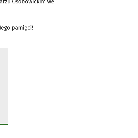
ntarzu Osobowickim we
Jego pamięci!