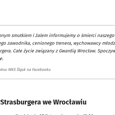
Wyświetl ten post na Instagramie
nym smutkiem i żalem informujemy o śmierci naszego P
ego zawodnika, cenionego trenera, wychowawcy młodz
rgera. Całe życie związany z Gwardią Wrocław. Spoczy
e.
oksu WKS Śląsk na Facebooku
 Strasburgera we Wrocławiu