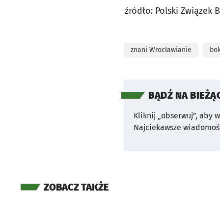
źródło: Polski Związek 
znani Wrocławianie
bo
BĄDŹ NA BIEŻĄ
Kliknij „obserwuj”, aby 
Najciekawsze wiadomośc
ZOBACZ TAKŻE