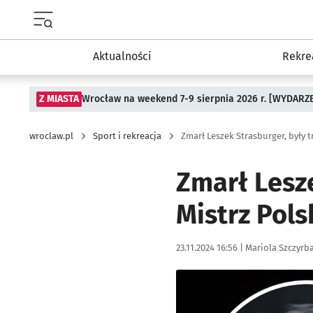
Menu główne portalu wroclaw.pl
Aktualności
Rekre
Z MIASTA
Wrocław na weekend 7-9 sierpnia 2026 r. [WYDARZ
wroclaw.pl
Sport i rekreacja
Zmarł Leszek Strasburger, były 
Zmarł Lesz
Mistrz Pols
Data publikacji:
Autor:
23.11.2024 16:56 |
Mariola Szczyrb
Kliknij, aby powiększyć