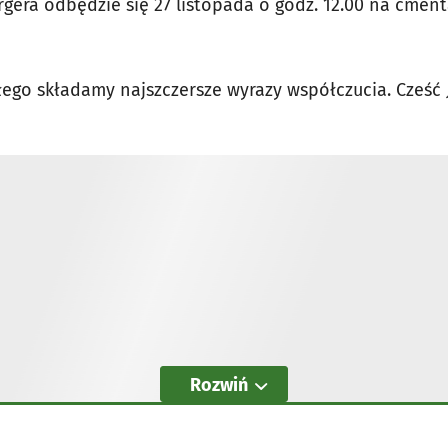
rgera odbędzie się 27 listopada o godz. 12.00 na cme
łego składamy najszczersze wyrazy współczucia. Cześć 
Rozwiń