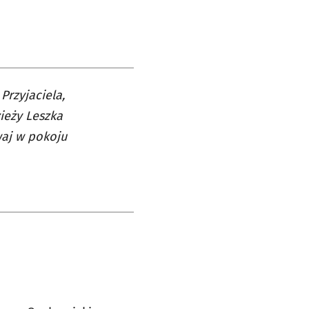
rzyjaciela,
ieży Leszka
waj w pokoju