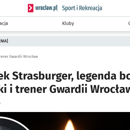
Serwis informacyjny wroclaw.pl podserwis: Sport 
acja
Kluby
ENIA]
trener Gwardii Wrocław
ek Strasburger, legenda b
ki i trener Gwardii Wrocła
a