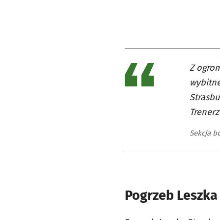
Z ogrom
wybitn
Strasbu
Trenerz
Sekcja b
Pogrzeb Leszka