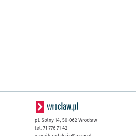
pl. Solny 14,
50-062
Wrocław
tel. 71 776 71 42
e-mail:
redakcja@araw.pl