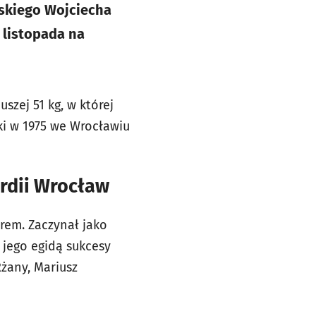
jskiego Wojciecha
 listopada na
szej 51 kg, w której
ski w 1975 we Wrocławiu
rdii Wrocław
rem. Zaczynał jako
 jego egidą sukcesy
Rżany, Mariusz