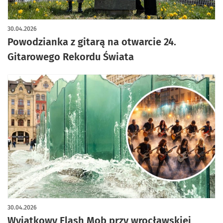
artykuł z galerią zdjęć
30.04.2026
Powodzianka z gitarą na otwarcie 24.
Gitarowego Rekordu Świata
30.04.2026
Wyjątkowy Flash Mob przy wrocławskiej