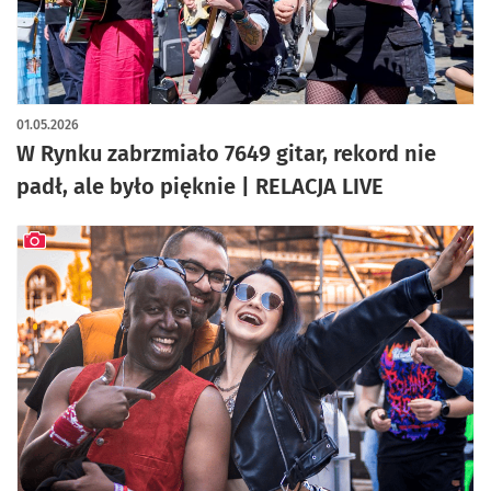
artykuł z galerią zdjęć
01.05.2026
W Rynku zabrzmiało 7649 gitar, rekord nie
padł, ale było pięknie | RELACJA LIVE