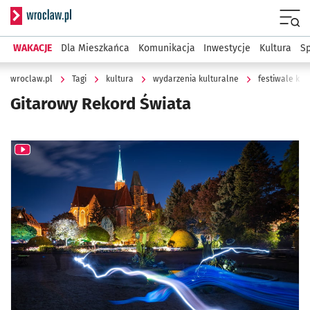
Serwis informacyjny wroclaw.pl
Menu
WAKACJE
Dla Mieszkańca
Komunikacja
Inwestycje
Kultura
Sp
wroclaw.pl
Tagi
kultura
wydarzenia kulturalne
festiwale kul
Gitarowy Rekord Świata