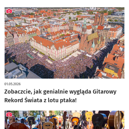
artykuł z galerią zdjęć
01.05.2026
Zobaczcie, jak genialnie wygląda Gitarowy
Rekord Świata z lotu ptaka!