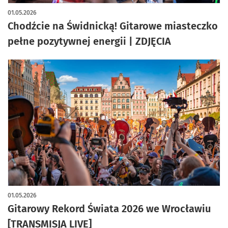
artykuł z galerią zdjęć
01.05.2026
Chodźcie na Świdnicką! Gitarowe miasteczko
pełne pozytywnej energii | ZDJĘCIA
01.05.2026
Gitarowy Rekord Świata 2026 we Wrocławiu
[TRANSMISJA LIVE]