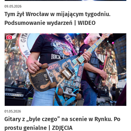
09.05.2026
Tym żył Wrocław w mijającym tygodniu.
Podsumowanie wydarzeń | WIDEO
artykuł z galerią zdjęć
01.05.2026
Gitary z „byle czego” na scenie w Rynku. Po
prostu genialne | ZDJĘCIA