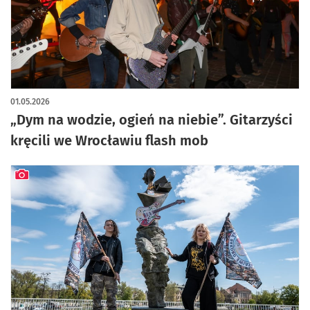
artykuł z galerią zdjęć
01.05.2026
„Dym na wodzie, ogień na niebie”. Gitarzyści
kręcili we Wrocławiu flash mob