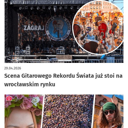
artykuł z galerią zdjęć
29.04.2026
Scena Gitarowego Rekordu Świata już stoi na
wrocławskim rynku