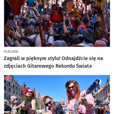
artykuł z galerią zdjęć
01.05.2026
Zagrali w pięknym stylu! Odnajdźcie się na
zdjęciach Gitarowego Rekordu Świata