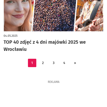
artykuł z galerią zdjęć
04.05.2025
TOP 40 zdjęć z 4 dni majówki 2025 we
Wrocławiu
1
2
3
4
»
REKLAMA