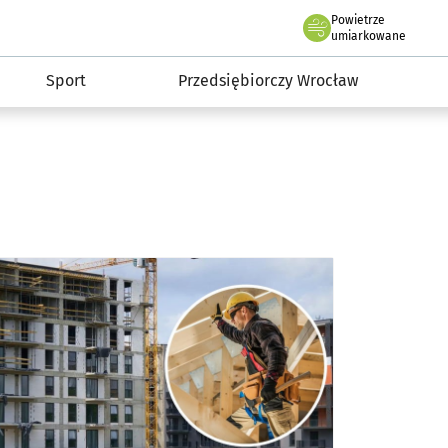
claw.pl
Powietrze
we Wrocławiu
umiarkowane
Sport
Przedsiębiorczy Wrocław