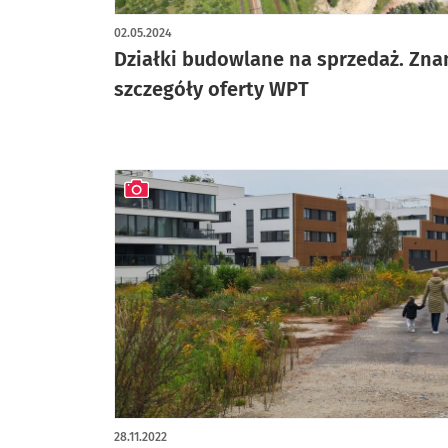
artykuł z galerią zdjęć
02.05.2024
Działki budowlane na sprzedaż. Zn
szczegóły oferty WPT
artykuł z galerią zdjęć
28.11.2022