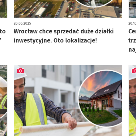
artykuł z galerią zdjęć
20.05.2025
20.1
to
Wrocław chce sprzedać duże działki
Ce
Y
inwestycyjne. Oto lokalizacje!
tr
na