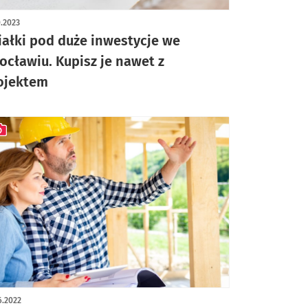
ykuł z galerią zdjęć
0.2023
iałki pod duże inwestycje we
ocławiu. Kupisz je nawet z
ojektem
ykuł z galerią zdjęć
6.2022