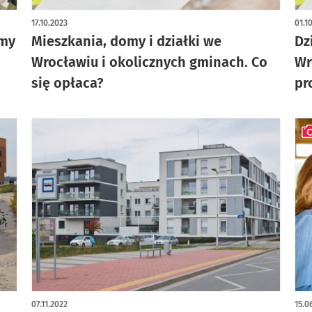
artykuł z galerią zdjęć
art
17.10.2023
01.1
amy
Mieszkania, domy i działki we
Dz
Wrocławiu i okolicznych gminach. Co
Wr
się opłaca?
pr
art
07.11.2022
15.0