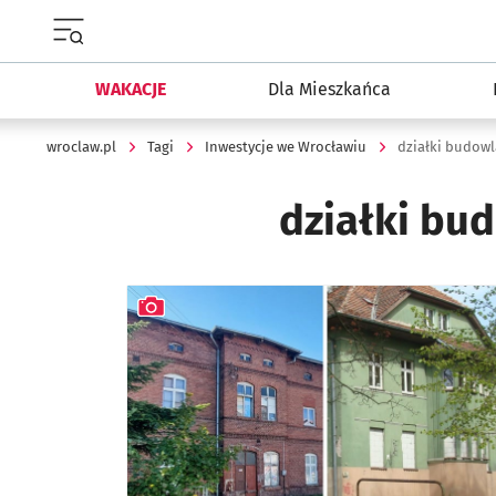
Menu główne portalu wroclaw.pl
WAKACJE
Dla Mieszkańca
wroclaw.pl
Tagi
Inwestycje we Wrocławiu
działki budow
działki bu