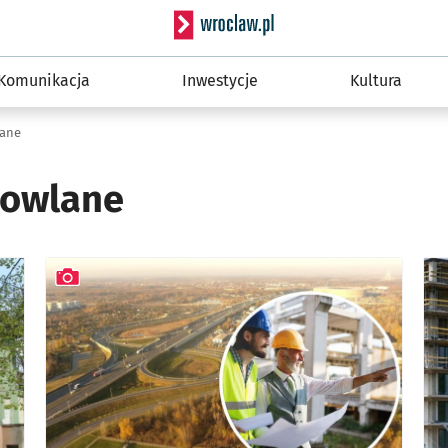
Serwis informacyjny wro
Komunikacja
Inwestycje
Kultura
lane
dowlane