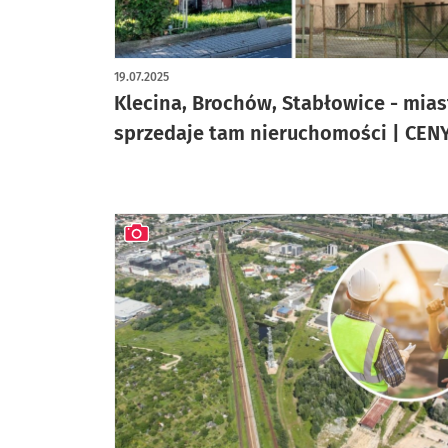
artykuł z galerią zdjęć
19.07.2025
Klecina, Brochów, Stabłowice - mias
sprzedaje tam nieruchomości | CEN