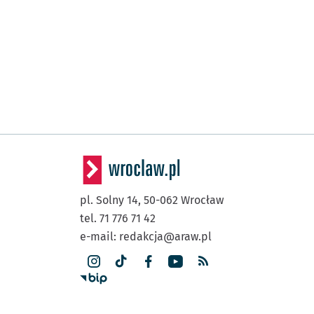
pl. Solny 14,
50-062
Wrocław
tel. 71 776 71 42
e-mail:
redakcja@araw.pl