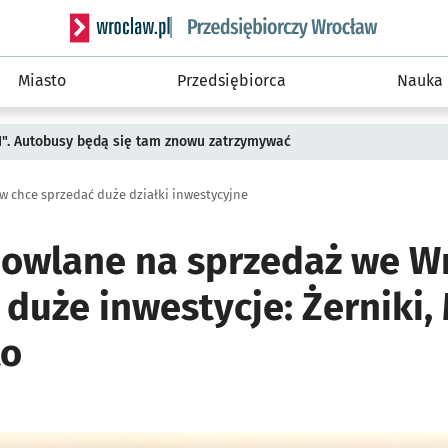
Serwis informacyjny wroclaw.pl podserwis: Strategi
Miasto
Przedsiębiorca
Nauka
II". Autobusy będą się tam znowu zatrzymywać
w chce sprzedać duże działki inwestycyjne
dowlane na sprzedaż we W
duże inwestycje: Żerniki,
to
ię