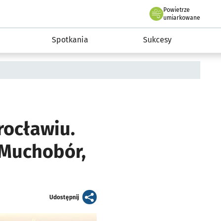
Powietrze
we Wrocławiu
a rozwoju przedsiębiorczości miasta Wrocławia
umiarkowane
Spotkania
Sukcesy
rocławiu.
 Muchobór,
artykuł
Udostępnij