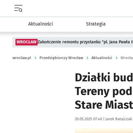
Menu główne portalu wroclaw.pl
Aktualności
Strategia
WROCŁAW
Zakończenie remontu przystanku "pl. Jana Pawła 
wroclaw.pl
Przedsiębiorczy Wrocław
Aktualności
Wrocła
Działki bu
Tereny pod 
Stare Mias
Data publikacji:
Autor:
20.05.2025 07:40 |
Jarek Ratajczak
Kliknij, aby zobaczyć galer