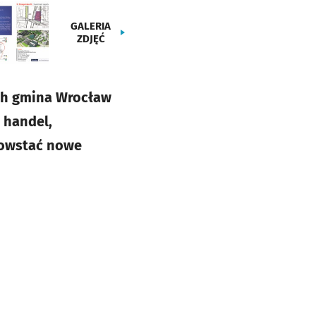
GALERIA
ZDJĘĆ
ach gmina Wrocław
, handel,
 powstać nowe