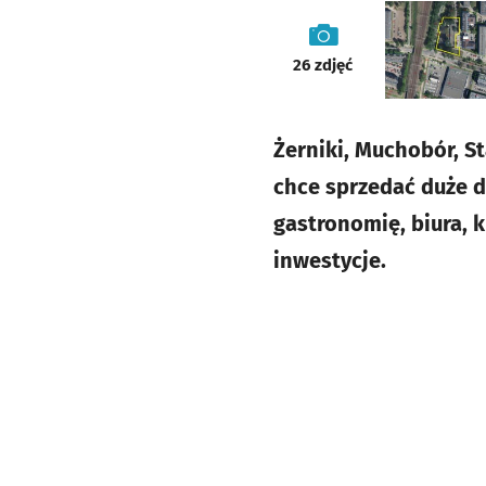
galeria
26
zdjęć
Żerniki, Muchobór, S
chce sprzedać duże dz
gastronomię, biura, 
inwestycje.