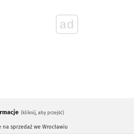
ad
ormacje
(kliknij, aby przejść)
e na sprzedaż we Wrocławiu