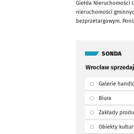
Giełda Nieruchomości U
nieruchomości gminnyc
bezprzetargowym. Poniż
Pomiń sondę
SONDA
Wrocław sprzedaj
Galerie handl
Biura
Zakłady produ
Obiekty kultur