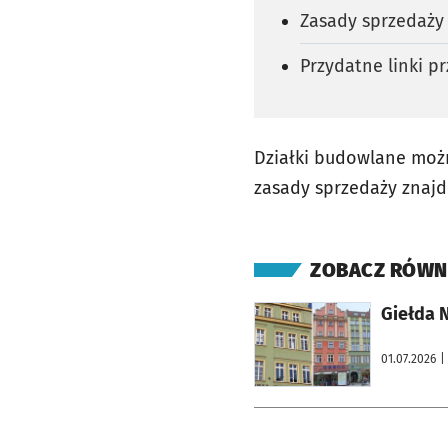
Zasady sprzedaży
Przydatne linki 
Działki budowlane możn
zasady sprzedaży znajdu
ZOBACZ RÓWN
otworzy się w nowej karcie
Giełda 
01.07.2026
|