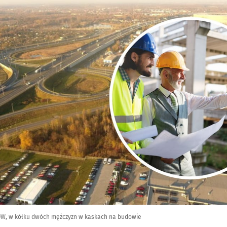
 AOW, w kółku dwóch mężczyzn w kaskach na budowie