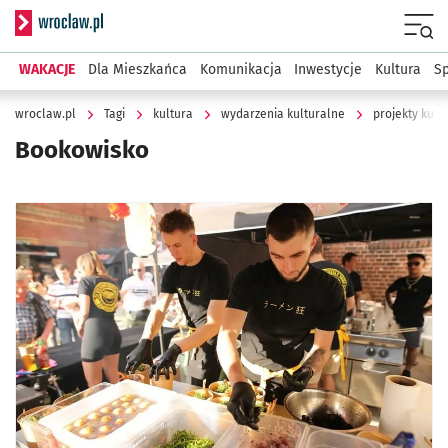
Serwis informacyjny wroclaw.pl
Menu
WAKACJE
Dla Mieszkańca
Komunikacja
Inwestycje
Kultura
Sp
wroclaw.pl
Tagi
kultura
wydarzenia kulturalne
projekty kult
Bookowisko