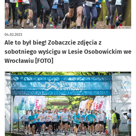
artykuł z galerią zdjęć
04.02.2023
Ale to był bieg! Zobaczcie zdjęcia z
sobotniego wyścigu w Lesie Osobowickim we
Wrocławiu [FOTO]