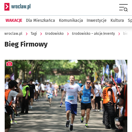
Serwis informacyjny wroclaw.pl
Menu
WAKACJE
Dla Mieszkańca
Komunikacja
Inwestycje
Kultura
Sp
wroclaw.pl
Tagi
środowisko
środowisko – akcje/eventy
bieg 
Bieg Firmowy