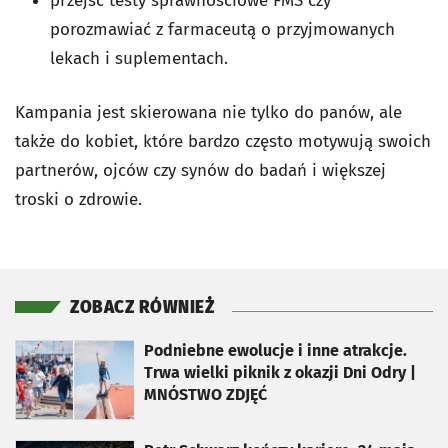
przejść testy sprawnościowe FMS czy
porozmawiać z farmaceutą o przyjmowanych
lekach i suplementach.
Kampania jest skierowana nie tylko do panów, ale
także do kobiet, które bardzo często motywują swoich
partnerów, ojców czy synów do badań i większej
troski o zdrowie.
ZOBACZ RÓWNIEŻ
otworzy się w nowej karcie
Podniebne ewolucje i inne atrakcje.
Trwa wielki piknik z okazji Dni Odry |
MNÓSTWO ZDJĘĆ