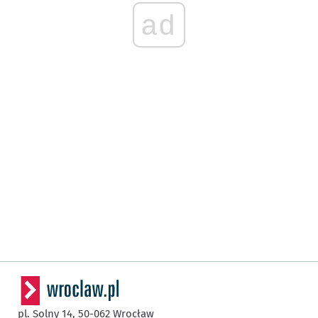
ad
pl. Solny 14,
50-062
Wrocław