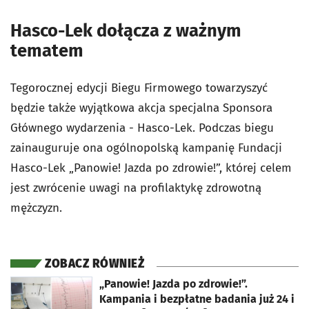
Hasco-Lek dołącza z ważnym
tematem
Tegorocznej edycji Biegu Firmowego towarzyszyć
będzie także wyjątkowa akcja specjalna Sponsora
Głównego wydarzenia - Hasco-Lek. Podczas biegu
zainauguruje ona ogólnopolską kampanię Fundacji
Hasco-Lek „Panowie! Jazda po zdrowie!”, której celem
jest zwrócenie uwagi na profilaktykę zdrowotną
mężczyzn.
ZOBACZ RÓWNIEŻ
otworzy się w nowej karcie
„Panowie! Jazda po zdrowie!”.
Kampania i bezpłatne badania już 24 i