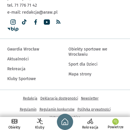
tel. 71 776 71 42
e-mail:
redakcja@araw.pl
Gwardia Wrocław
Obiekty sportowe we
Wrocławiu
Aktualności
Sport dla Dzieci
Rekreacja
Mapa strony
Kluby Sportowe
Inne informacje
Redakcja
Deklaracja dostępności
Newsletter
Regulamin
Regulamin konkursów
Polityka prywatności
Strona główna - wroclaw.pl
Ustawienia cookies
Powietrze
Obiekty
Kluby
Rekreacja
© Copyright 2005-2026, ARAW S.A., Gmina Wrocław