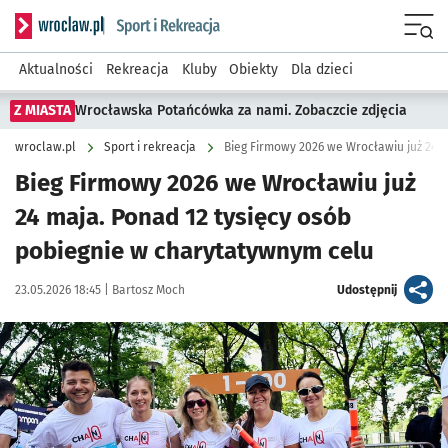
Serwis informacyjny wroclaw.pl podserwis: Sport i rekreacja
Menu
Aktualności
Rekreacja
Kluby
Obiekty
Dla dzieci
Z MIASTA
Wrocławska Potańcówka za nami. Zobaczcie zdjęcia
wroclaw.pl
Sport i rekreacja
Bieg Firmowy 2026 we Wrocławiu już 24 
Bieg Firmowy 2026 we Wrocławiu już
24 maja. Ponad 12 tysięcy osób
pobiegnie w charytatywnym celu
Data publikacji:
Autor:
artykuł
23.05.2026 18:45 |
Bartosz Moch
Udostępnij
Kliknij, aby powiększyć