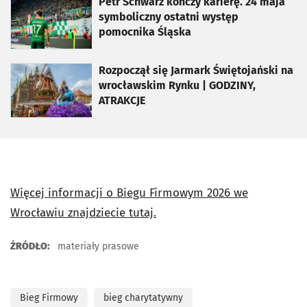
otworzy się w nowej karcie
Petr Schwarz kończy karierę. 24 maja
symboliczny ostatni występ
pomocnika Śląska
otworzy się w nowej karcie
Rozpoczął się Jarmark Świętojański na
wrocławskim Rynku | GODZINY,
ATRAKCJE
Więcej informacji o Biegu Firmowym 2026 we
Wrocławiu znajdziecie tutaj.
ŹRÓDŁO:
materiały prasowe
Bieg Firmowy
bieg charytatywny