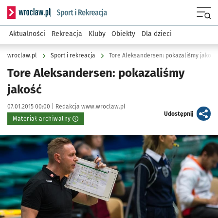
Serwis informacyjny wroclaw.pl podserwis: Sport i rekreacja
Menu
Aktualności
Rekreacja
Kluby
Obiekty
Dla dzieci
wroclaw.pl
Sport i rekreacja
Tore Aleksandersen: pokazaliśmy jakość
Tore Aleksandersen: pokazaliśmy
jakość
Data publikacji:
Autor:
07.01.2015 00:00 |
Redakcja www.wroclaw.pl
artykuł
Udostępnij
Materiał archiwalny
Kliknij, aby powiększyć