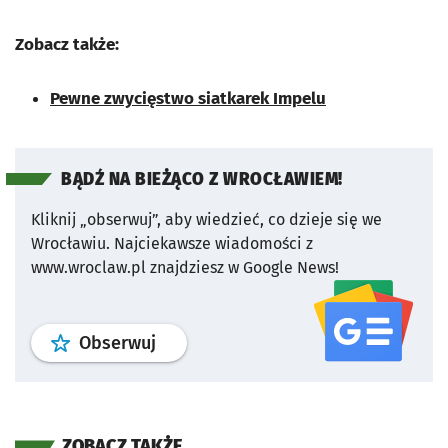
Zobacz także:
Pewne zwycięstwo siatkarek Impelu
BĄDŹ NA BIEŻĄCO Z WROCŁAWIEM!
Kliknij „obserwuj”, aby wiedzieć, co dzieje się we
Wrocławiu.
Najciekawsze wiadomości z
www.wroclaw.pl znajdziesz w Google News!
profil
google news
serwisu wroclaw
Obserwuj
ZOBACZ TAKŻE