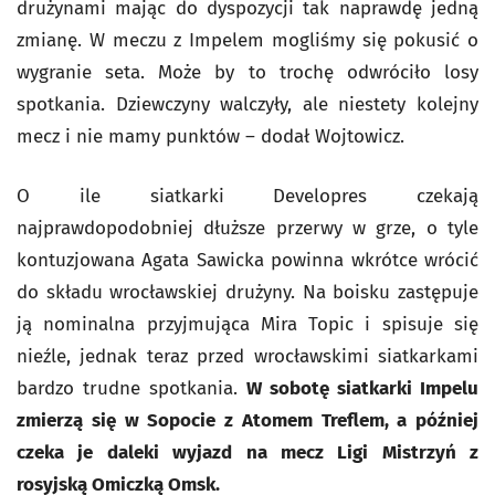
drużynami mając do dyspozycji tak naprawdę jedną
zmianę. W meczu z Impelem mogliśmy się pokusić o
wygranie seta. Może by to trochę odwróciło losy
spotkania. Dziewczyny walczyły, ale niestety kolejny
mecz i nie mamy punktów – dodał Wojtowicz.
O ile siatkarki Developres czekają
najprawdopodobniej dłuższe przerwy w grze, o tyle
kontuzjowana Agata Sawicka powinna wkrótce wrócić
do składu wrocławskiej drużyny. Na boisku zastępuje
ją nominalna przyjmująca Mira Topic i spisuje się
nieźle, jednak teraz przed wrocławskimi siatkarkami
bardzo trudne spotkania.
W sobotę siatkarki Impelu
zmierzą się w Sopocie z Atomem Treflem, a później
czeka je daleki wyjazd na mecz Ligi Mistrzyń z
rosyjską Omiczką Omsk.