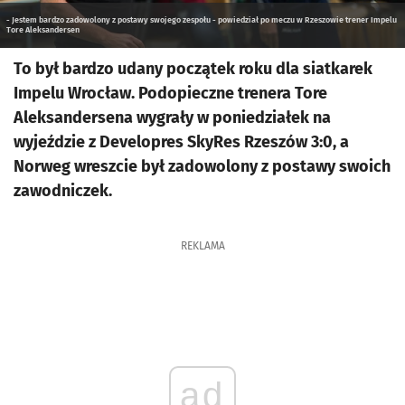
- Jestem bardzo zadowolony z postawy swojego zespołu - powiedział po meczu w Rzeszowie trener Impelu
Tore Aleksandersen
To był bardzo udany początek roku dla siatkarek
Impelu Wrocław. Podopieczne trenera Tore
Aleksandersena wygrały w poniedziałek na
wyjeździe z Developres SkyRes Rzeszów 3:0, a
Norweg wreszcie był zadowolony z postawy swoich
zawodniczek.
REKLAMA
ad