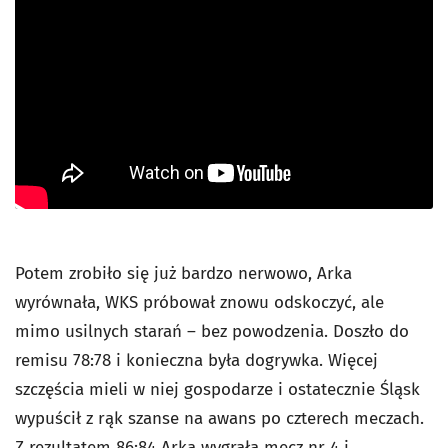
Potem zrobiło się już bardzo nerwowo, Arka
wyrównała, WKS próbował znowu odskoczyć, ale
mimo usilnych starań – bez powodzenia. Doszło do
remisu 78:78 i konieczna była dogrywka. Więcej
szczęścia mieli w niej gospodarze i ostatecznie Śląsk
wypuścił z rąk szanse na awans po czterech meczach.
Z rezultatem 86:84 Arka wygrała mecz nr 4 i