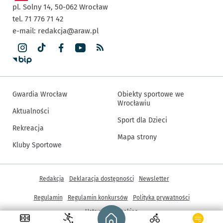
pl. Solny 14,
50-062
Wrocław
tel. 71 776 71 42
e-mail:
redakcja@araw.pl
Gwardia Wrocław
Obiekty sportowe we
Wrocławiu
Aktualności
Sport dla Dzieci
Rekreacja
Mapa strony
Kluby Sportowe
Inne informacje
Redakcja
Deklaracja dostępności
Newsletter
Regulamin
Regulamin konkursów
Polityka prywatności
Strona główna - wroclaw.pl
Ustawienia cookies