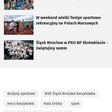
otworzy się w nowej karcie
W weekend wielki festyn sportowo-
rekreacyjny na Polach Marsowych
otworzy się w nowej karcie
Śląsk Wrocław w PKO BP Ekstraklasie -
świętujmy razem
drużyny sportowe
WKS Śląsk Wrocław koszykówka
mecz koszykówki
Hala Orbita
sport