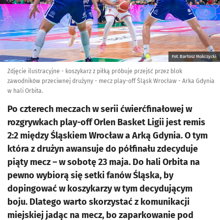
Fot. Bartosz Mokrzycki
Zdjęcie ilustracyjne - koszykarz z piłką próbuje przejść przez blok
zawodników przeciwnej drużyny - mecz play-off Śląsk Wrocław - Arka Gdynia
w hali Orbita.
Po czterech meczach w serii ćwierćfinałowej w
rozgrywkach play-off Orlen Basket Ligii jest remis
2:2 między Śląskiem Wrocław a Arką Gdynia. O tym
która z drużyn awansuje do półfinału zdecyduje
piąty mecz – w sobotę 23 maja. Do hali Orbita na
pewno wybiorą się setki fanów Śląska, by
dopingować w koszykarzy w tym decydującym
boju. Dlatego warto skorzystać z komunikacji
miejskiej jadąc na mecz, bo zaparkowanie pod