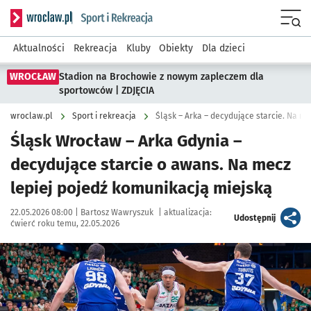
Serwis informacyjny wroclaw.pl podserwis: Sport i rekreacja
Menu
Aktualności
Rekreacja
Kluby
Obiekty
Dla dzieci
WROCŁAW
Stadion na Brochowie z nowym zapleczem dla
sportowców | ZDJĘCIA
wroclaw.pl
Sport i rekreacja
Śląsk – Arka – decydujące starcie. Na me
Śląsk Wrocław – Arka Gdynia –
decydujące starcie o awans. Na mecz
lepiej pojedź komunikacją miejską
Data publikacji:
Autor:
22.05.2026 08:00 |
Bartosz Wawryszuk
|
aktualizacja:
artykuł
Udostępnij
ćwierć roku temu, 22.05.2026
Kliknij, aby powiększyć