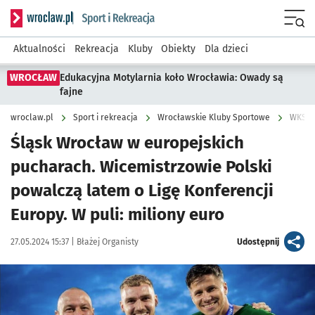
Serwis informacyjny wroclaw.pl podserwis: Sport i rekreacja
Menu
Aktualności
Rekreacja
Kluby
Obiekty
Dla dzieci
WROCŁAW
Edukacyjna Motylarnia koło Wrocławia: Owady są
fajne
wroclaw.pl
Sport i rekreacja
Wrocławskie Kluby Sportowe
WKS Ś
Śląsk Wrocław w europejskich
pucharach. Wicemistrzowie Polski
powalczą latem o Ligę Konferencji
Europy. W puli: miliony euro
Data publikacji:
Autor:
artykuł
27.05.2024 15:37 |
Błażej Organisty
Udostępnij
Kliknij, aby powiększyć