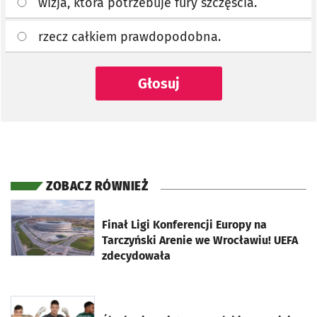
wizja, która potrzebuje fury szczęścia.
rzecz całkiem prawdopodobna.
Głosuj
ZOBACZ RÓWNIEŻ
otworzy się w nowej karcie
Finał Ligi Konferencji Europy na
Tarczyński Arenie we Wrocławiu! UEFA
zdecydowała
otworzy się w nowej karcie