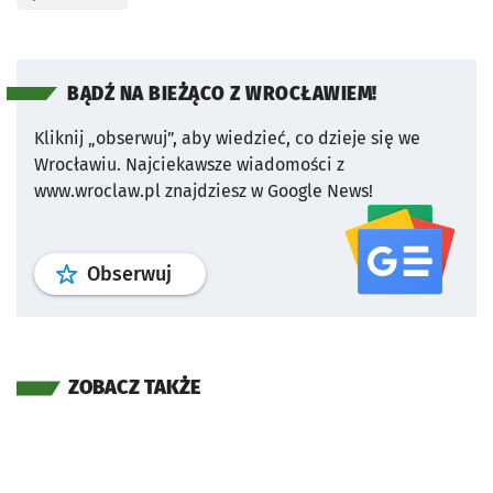
BĄDŹ NA BIEŻĄCO Z WROCŁAWIEM!
Kliknij „obserwuj”, aby wiedzieć, co dzieje się we
Wrocławiu.
Najciekawsze wiadomości z
www.wroclaw.pl znajdziesz w Google News!
profil
google news
serwisu wroclaw
Obserwuj
ZOBACZ TAKŻE