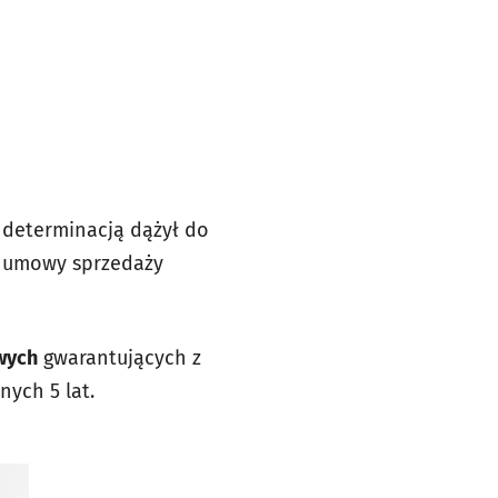
 determinacją dążył do
e umowy sprzedaży
wych
gwarantujących z
ych 5 lat.