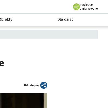
Powietrze
we Wrocławiu
i rekreacja
umiarkowane
Obiekty
Dla dzieci
e
artykuł
Udostępnij