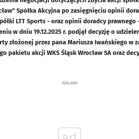
zenia negocjacji dotyczących zbycia akcji spółk
ław" Spółka Akcyjna po zasięgnięciu opinii dor
półki LTT Sports - oraz opinii doradcy prawnego 
niu w dniu 19.12.2025 r. podjął decyzję o udziel
rty złożonej przez pana Mariusza Iwańskiego w z
o pakietu akcji WKS Śląsk Wrocław SA oraz decy
REKLAMA
ad