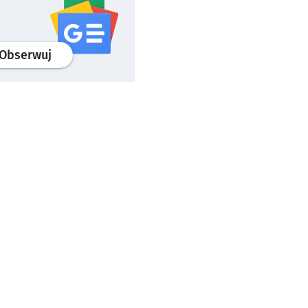
profil
google news
serwisu wroclaw.pl
Obserwuj