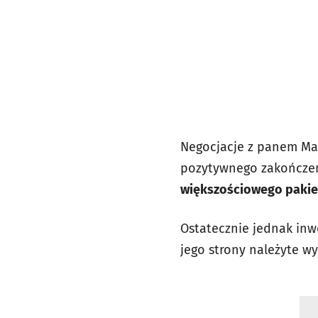
Negocjacje z panem Mar
pozytywnego zakończen
większościowego pakiet
Ostatecznie jednak in
jego strony należyte w