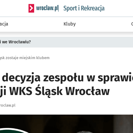
Serwis informacyjny wroclaw.pl podserwis: Sport 
acja
Kluby
i we Wrocławiu?
ąsk zostaje miejskim klubem
decyzja zespołu w sprawi
ji WKS Śląsk Wrocław
oclaw.pl