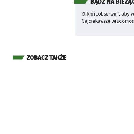
BĄDŹ NA BIEŻĄ
Kliknij „obserwuj”, aby 
Najciekawsze wiadomośc
ZOBACZ TAKŻE