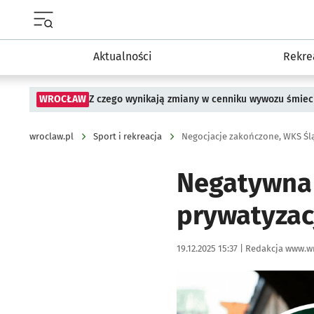
Menu główne portalu wroclaw.pl
Aktualności
Rekre
WROCŁAW
Z czego wynikają zmiany w cenniku wywozu śmiec
wroclaw.pl
Sport i rekreacja
Negocjacje zakończone, WKS Śl
Negatywna 
prywatyzac
Data publikacji:
Autor:
19.12.2025 15:37 |
Redakcja www.wr
Kliknij, aby powiększyć