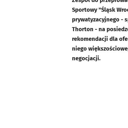
Zespół do przeprowad
Sportowy "Śląsk Wroc
prywatyzacyjnego - s
Thorton - na posiedze
rekomendacji dla ofe
niego większościoweg
negocjacji.