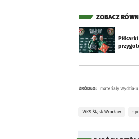
ZOBACZ RÓWN
otworzy się w nowej ka
Piłkarki
przygot
ŹRÓDŁO:
materiały Wydziału
WKS Śląsk Wrocław
spo