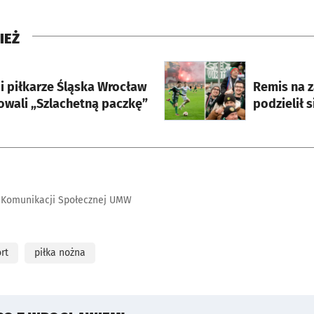
IEŻ
rcie
otworzy się w nowej karci
 i piłkarze Śląska Wrocław
Remis na z
owali „Szlachetną paczkę”
podzielił 
 Komunikacji Społecznej UMW
rt
piłka nożna