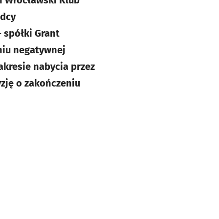
i Wrocławski Klub
adcy
- spółki Grant
eniu negatywnej
akresie nabycia przez
zję o zakończeniu