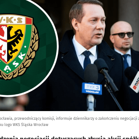
cławia, przewodniczący komisji, informuje dziennikarzy o zakończeniu negocjacj
łku logo WKS Śląska Wrocław