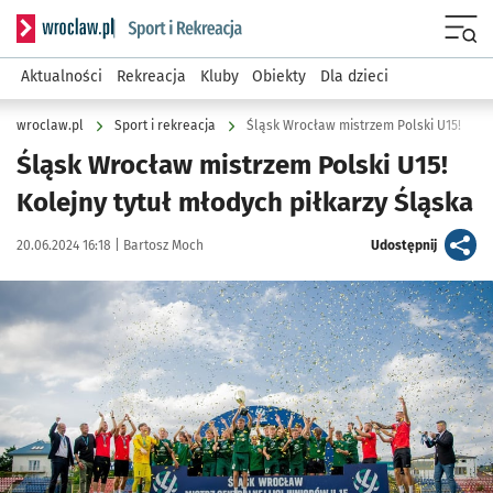
Serwis informacyjny wroclaw.pl podserwis: Sport i rekreacja
Menu
Aktualności
Rekreacja
Kluby
Obiekty
Dla dzieci
wroclaw.pl
Sport i rekreacja
Śląsk Wrocław mistrzem Polski U15!
Śląsk Wrocław mistrzem Polski U15!
Kolejny tytuł młodych piłkarzy Śląska
Data publikacji:
Autor:
artykuł
20.06.2024 16:18 |
Bartosz Moch
Udostępnij
Kliknij, aby zobaczyć galerię