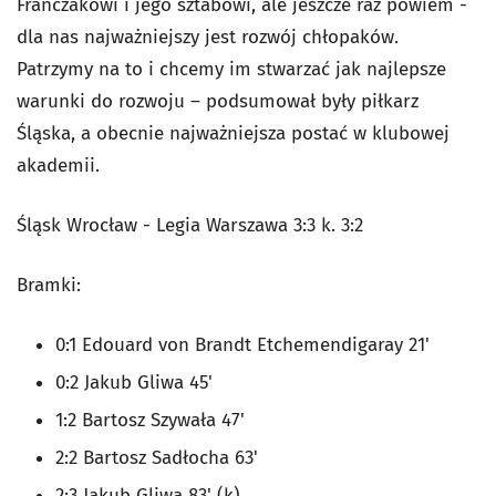
Franczakowi i jego sztabowi, ale jeszcze raz powiem -
dla nas najważniejszy jest rozwój chłopaków.
Patrzymy na to i chcemy im stwarzać jak najlepsze
warunki do rozwoju – podsumował były piłkarz
Śląska, a obecnie najważniejsza postać w klubowej
akademii.
Śląsk Wrocław - Legia Warszawa 3:3 k. 3:2
Bramki:
0:1 Edouard von Brandt Etchemendigaray 21'
0:2 Jakub Gliwa 45'
1:2 Bartosz Szywała 47'
2:2 Bartosz Sadłocha 63'
2:3 Jakub Gliwa 83' (k)