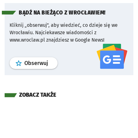
BĄDŹ NA BIEŻĄCO Z WROCŁAWIEM!
Kliknij „obserwuj”, aby wiedzieć, co dzieje się we
Wrocławiu.
Najciekawsze wiadomości z
www.wroclaw.pl znajdziesz w Google News!
profil
google news
serwisu wroclaw
Obserwuj
ZOBACZ TAKŻE