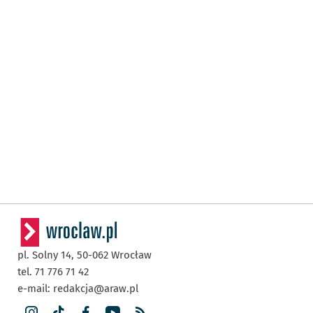
pl. Solny 14,
50-062
Wrocław
tel. 71 776 71 42
e-mail:
redakcja@araw.pl