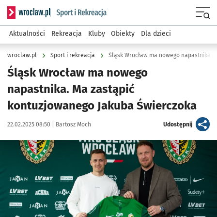
Serwis informacyjny wroclaw.pl podserwis: Sport i rekreacja
Menu
Aktualności
Rekreacja
Kluby
Obiekty
Dla dzieci
wroclaw.pl
Sport i rekreacja
Śląsk Wrocław ma nowego napastnika
Śląsk Wrocław ma nowego
napastnika. Ma zastąpić
kontuzjowanego Jakuba Świerczoka
Data publikacji:
Autor:
artykuł
22.02.2025 08:50 |
Bartosz Moch
Udostępnij
Kliknij, aby powiększyć