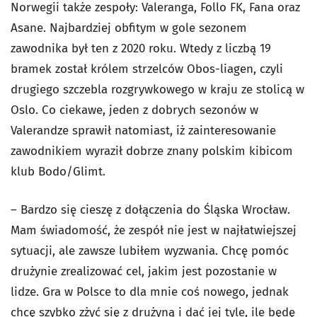
Norwegii także zespoły: Valeranga, Follo FK, Fana oraz
Asane. Najbardziej obfitym w gole sezonem
zawodnika był ten z 2020 roku. Wtedy z liczbą 19
bramek został królem strzelców Obos-liagen, czyli
drugiego szczebla rozgrywkowego w kraju ze stolicą w
Oslo. Co ciekawe, jeden z dobrych sezonów w
Valerandze sprawił natomiast, iż zainteresowanie
zawodnikiem wyraził dobrze znany polskim kibicom
klub Bodo/Glimt.
– Bardzo się cieszę z dołączenia do Śląska Wrocław.
Mam świadomość, że zespół nie jest w najłatwiejszej
sytuacji, ale zawsze lubiłem wyzwania. Chcę pomóc
drużynie zrealizować cel, jakim jest pozostanie w
lidze. Gra w Polsce to dla mnie coś nowego, jednak
chcę szybko zżyć się z drużyną i dać jej tyle, ile będę