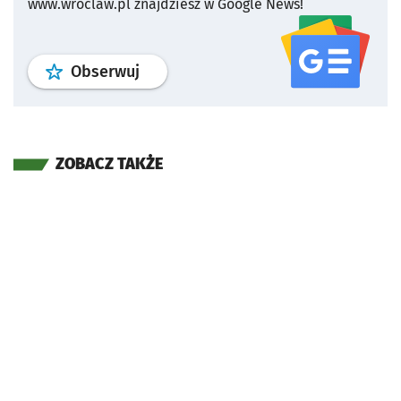
www.wroclaw.pl znajdziesz w Google News!
profil
google news
serwisu wroclaw
Obserwuj
ZOBACZ TAKŻE