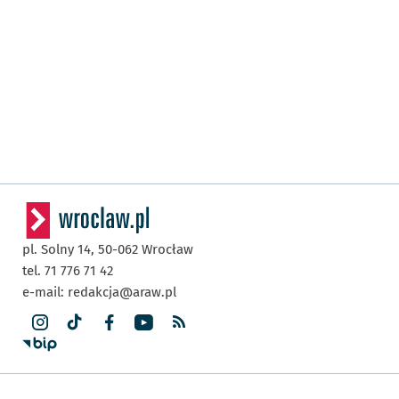
pl. Solny 14,
50-062
Wrocław
tel. 71 776 71 42
e-mail:
redakcja@araw.pl