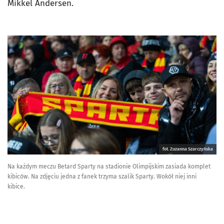
Mikkel Andersen.
fot. Zuzanna Szarczyńska
Na każdym meczu Betard Sparty na stadionie Olimpijskim zasiada komplet
kibiców. Na zdjęciu jedna z fanek trzyma szalik Sparty. Wokół niej inni
kibice.