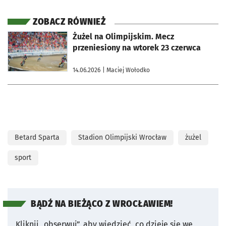
ZOBACZ RÓWNIEŻ
otworzy się w nowej karcie
Żużel na Olimpijskim. Mecz
przeniesiony na wtorek 23 czerwca
14.06.2026
| Maciej Wołodko
Betard Sparta
Stadion Olimpijski Wrocław
żużel
sport
BĄDŹ NA BIEŻĄCO Z WROCŁAWIEM!
Kliknij „obserwuj”, aby wiedzieć, co dzieje się we