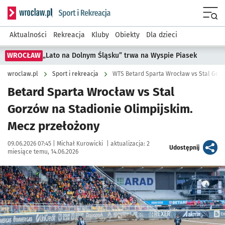
Serwis informacyjny wroclaw.pl podserwis: Sport i rekreacja
Menu
Aktualności
Rekreacja
Kluby
Obiekty
Dla dzieci
WROCŁAW
„Lato na Dolnym Śląsku” trwa na Wyspie Piasek
wroclaw.pl
Sport i rekreacja
WTS Betard Sparta Wrocław vs Stal Gorz
Betard Sparta Wrocław vs Stal
Gorzów na Stadionie Olimpijskim.
Mecz przełożony
Data publikacji:
Autor:
09.06.2026 07:45 |
Michał Kurowicki
|
aktualizacja:
2
artykuł
Udostępnij
miesiące temu, 14.06.2026
Kliknij, aby powiększyć