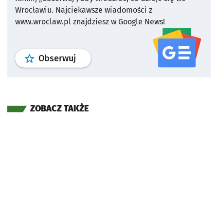
Wrocławiu.
Najciekawsze wiadomości z
www.wroclaw.pl znajdziesz w Google News!
profil
google news
serwisu wroclaw
Obserwuj
ZOBACZ TAKŻE