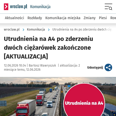
Serwis informacyjny wroclaw.pl podserwis: Komunikacja
Menu
Aktualności
Rozkłady
Komunikacja miejska
Zmiany
Piesi
Row
wroclaw.pl
Komunikacja
Utrudnienia na A4 po zderzeniu dwóch cięż
Utrudnienia na A4 po zderzeniu
dwóch ciężarówek zakończone
[AKTUALIZACJA]
Data publikacji:
Autor:
12.06.2026 10:34 |
Bartosz Wawryszuk
|
aktualizacja:
2
artykuł
Udostępnij
miesiące temu, 12.06.2026
Kliknij, aby powiększyć