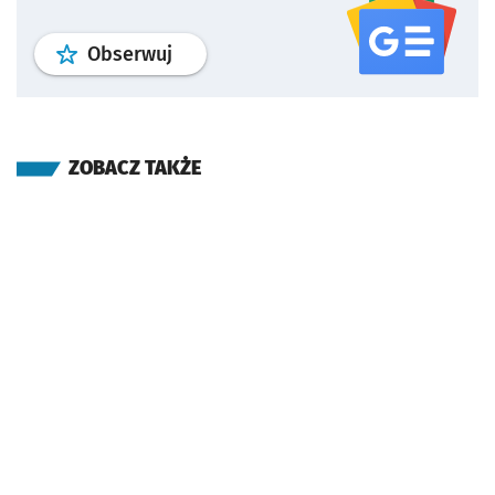
profil
google news
serwisu wroclaw
Obserwuj
ZOBACZ TAKŻE